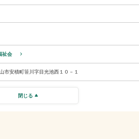
福祉会
山市安積町笹川字目光池西１０－１
閉じる