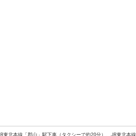
R東北本線「郡山」駅下車（タクシーで約20分）、JR東北本線