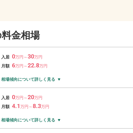
の料金相場
0
30
入居
万
円～
万
円
6
22.8
月額
万
円～
万
円
相場傾向について詳しく見る
0
20
入居
万
円～
万
円
4.1
8.3
月額
万
円～
万
円
相場傾向について詳しく見る