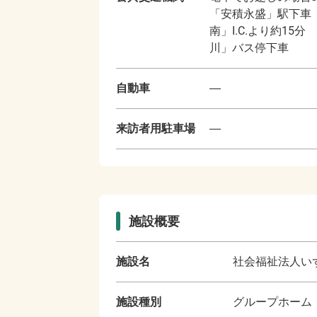
「安積永盛」駅下車
南」I.C.より約1
川」バス停下車
自動車
―
来訪者用駐車場
―
施設概要
施設名
社会福祉法人い
施設種別
グループホーム