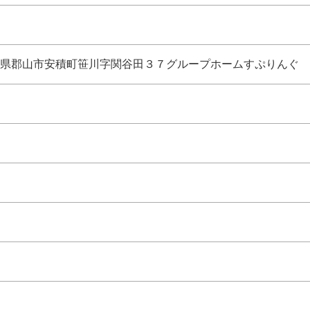
県郡山市安積町笹川字関谷田３７グループホームすぷりんぐ