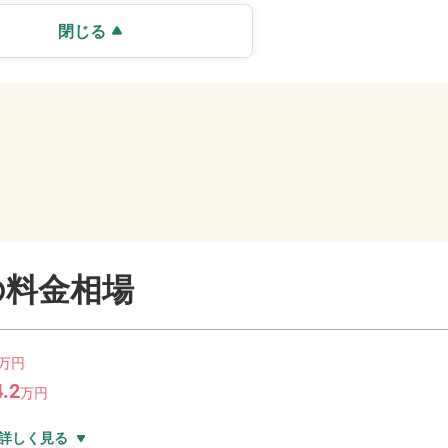
閉じる
の料金相場
万
円
4.2
万
円
詳しく見る