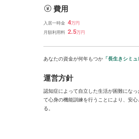
費用
4
入居一時金
万
円
2.5
月額利用料
万
円
あなたの資金が何年もつか
「長生きシミュ
運営方針
認知症によって自立した生活が困難になっ
て心身の機能訓練を行うことにより、安心
る。