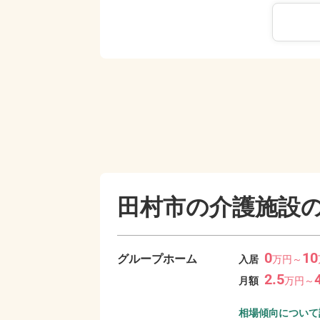
田村市の
介護施設
0
10
グループホーム
入居
万
円～
2.5
月額
万
円～
相場傾向について