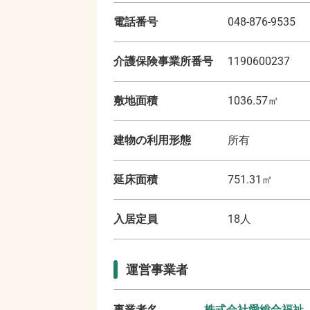
電話番号
048-876-9535
介護保険事業所番号
1190600237
敷地面積
1036.57
㎡
建物の利用形態
所有
延床面積
751.31
㎡
入居定員
18
人
運営事業者
事業者名
株式会社愛総合福祉