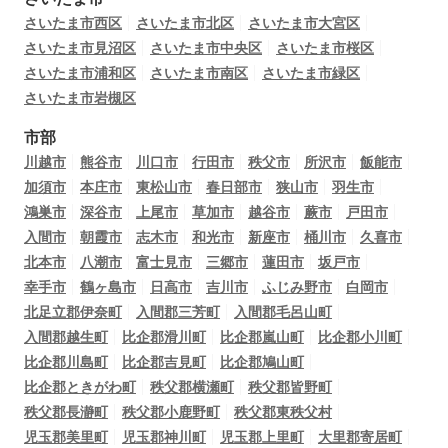
さいたま市西区
さいたま市北区
さいたま市大宮区
さいたま市見沼区
さいたま市中央区
さいたま市桜区
さいたま市浦和区
さいたま市南区
さいたま市緑区
さいたま市岩槻区
市部
川越市
熊谷市
川口市
行田市
秩父市
所沢市
飯能市
加須市
本庄市
東松山市
春日部市
狭山市
羽生市
鴻巣市
深谷市
上尾市
草加市
越谷市
蕨市
戸田市
入間市
朝霞市
志木市
和光市
新座市
桶川市
久喜市
北本市
八潮市
富士見市
三郷市
蓮田市
坂戸市
幸手市
鶴ヶ島市
日高市
吉川市
ふじみ野市
白岡市
北足立郡伊奈町
入間郡三芳町
入間郡毛呂山町
入間郡越生町
比企郡滑川町
比企郡嵐山町
比企郡小川町
比企郡川島町
比企郡吉見町
比企郡鳩山町
比企郡ときがわ町
秩父郡横瀬町
秩父郡皆野町
秩父郡長瀞町
秩父郡小鹿野町
秩父郡東秩父村
児玉郡美里町
児玉郡神川町
児玉郡上里町
大里郡寄居町