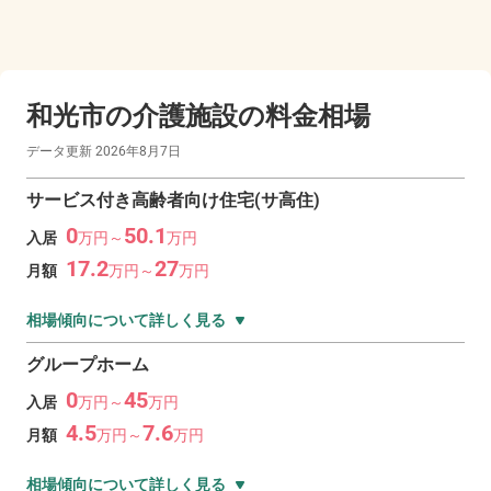
和光市の
介護施設の料金相場
データ更新
2026年8月7日
サービス付き高齢者向け住宅(サ高住)
0
50.1
入居
万
円～
万
円
17.2
27
月額
万
円～
万
円
相場傾向について詳しく見る
グループホーム
0
45
入居
万
円～
万
円
4.5
7.6
月額
万
円～
万
円
相場傾向について詳しく見る