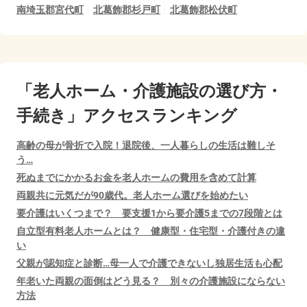
南埼玉郡宮代町
北葛飾郡杉戸町
北葛飾郡松伏町
「老人ホーム・介護施設の選び方・
手続き」アクセスランキング
高齢の母が骨折で入院！退院後、一人暮らしの生活は難しそ
う…
死ぬまでにかかるお金を老人ホームの費用を含めて計算
両親共に元気だが90歳代。老人ホーム選びを始めたい
要介護はいくつまで？ 要支援1から要介護5までの7段階とは
自立型有料老人ホームとは？ 健康型・住宅型・介護付きの違
い
父親が認知症と診断…母一人で介護できないし独居生活も心配
年老いた両親の面倒はどう見る？ 別々の介護施設にならない
方法