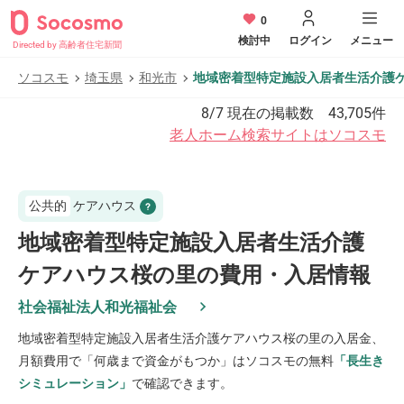
0
検討中
ログイン
メニュー
Directed by 高齢者住宅新聞
ソコスモ
埼玉県
和光市
地域密着型特定施設入居者生活介護
8/7
現在の掲載数
43,705
件
老人ホーム検索サイトはソコスモ
公共的
ケアハウス
地域密着型特定施設入居者生活介護
ケアハウス桜の里の費用・入居情報
社会福祉法人和光福祉会
地域密着型特定施設入居者生活介護ケアハウス桜の里
の入居金、
月額費用で「何歳まで資金がもつか」はソコスモの無料
「長生き
シミュレーション」
で確認できます。