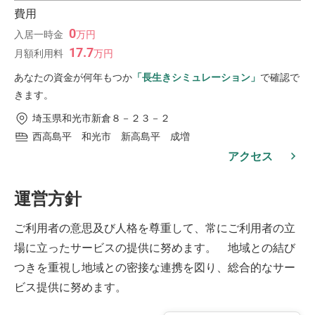
費用
0
入居一時金
万
円
17.7
月額利用料
万
円
あなたの資金が何年もつか
「長生きシミュレーション」
で確認で
きます。
埼玉県和光市新倉８－２３－２
西高島平 和光市 新高島平 成増
アクセス
運営方針
ご利用者の意思及び人格を尊重して、常にご利用者の立
場に立ったサービスの提供に努めます。 地域との結び
つきを重視し地域との密接な連携を図り、総合的なサー
ビス提供に努めます。