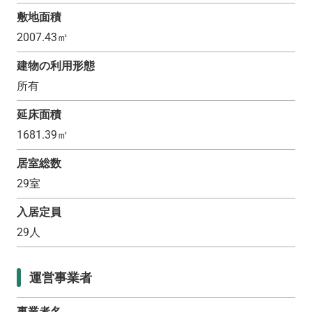
敷地面積
2007.43
㎡
建物の利用形態
所有
延床面積
1681.39
㎡
居室総数
29
室
入居定員
29
人
運営事業者
事業者名