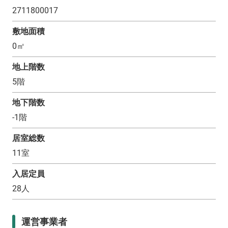
2711800017
敷地面積
0
㎡
地上階数
5
階
地下階数
-1
階
居室総数
11
室
入居定員
28
人
運営事業者