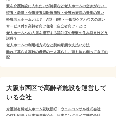
親を介護施設に入れたいが特養など老人ホームの空きがない…
特養・老健・介護療養型医療施設・介護医療院の費用の違い
軽費老人ホームとは？ A型・B型・一般型ケアハウスの違い
サービス付き高齢者向け住宅（自立者向け）とは
老人ホームへの入居を拒否する認知症の母親の住み替えはどう
説得？
老人ホームの利用権方式など契約形態や支払い方法
離れて暮らす高齢の母親の一人暮らし。頭も体も弱ってきて心
配
大阪市西区で
高齢者施設を運営して
いる会社
介護付有料老人ホーム花咲新町
ウェルコンサル株式会社
公益社団法人日本海員掖済会
日本ロングライフ株式会社