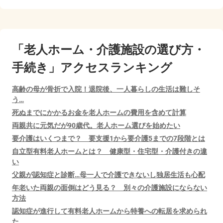
「老人ホーム・介護施設の選び方・
手続き」アクセスランキング
高齢の母が骨折で入院！退院後、一人暮らしの生活は難しそ
う…
死ぬまでにかかるお金を老人ホームの費用を含めて計算
両親共に元気だが90歳代。老人ホーム選びを始めたい
要介護はいくつまで？ 要支援1から要介護5までの7段階とは
自立型有料老人ホームとは？ 健康型・住宅型・介護付きの違
い
父親が認知症と診断…母一人で介護できないし独居生活も心配
年老いた両親の面倒はどう見る？ 別々の介護施設にならない
方法
認知症が進行して有料老人ホームから特養への転居を求められ
た