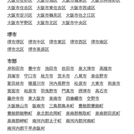
大阪市生野区
大阪市旭区
大阪市城東区
大阪市阿倍野区
大阪市住吉区
大阪市東住吉区
大阪市西成区
大阪市淀川区
大阪市鶴見区
大阪市住之江区
大阪市平野区
大阪市北区
大阪市中央区
堺市
堺市堺区
堺市中区
堺市東区
堺市西区
堺市南区
堺市北区
堺市美原区
市部
岸和田市
豊中市
池田市
吹田市
泉大津市
高槻市
貝塚市
守口市
枚方市
茨木市
八尾市
泉佐野市
富田林市
寝屋川市
河内長野市
松原市
大東市
和泉市
箕面市
柏原市
羽曳野市
門真市
摂津市
高石市
藤井寺市
東大阪市
泉南市
四條畷市
交野市
大阪狭山市
阪南市
三島郡島本町
豊能郡豊能町
豊能郡能勢町
泉北郡忠岡町
泉南郡熊取町
泉南郡田尻町
泉南郡岬町
南河内郡太子町
南河内郡河南町
南河内郡千早赤阪村