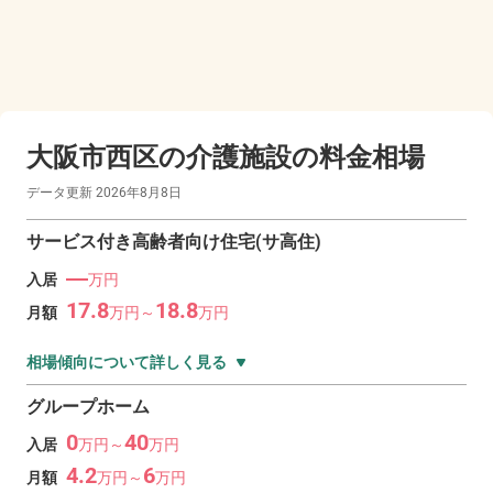
大阪市西区の
介護施設の料金相場
データ更新
2026年8月8日
サービス付き高齢者向け住宅(サ高住)
―
入居
万円
17.8
18.8
月額
万
円～
万
円
相場傾向について詳しく見る
グループホーム
0
40
入居
万
円～
万
円
4.2
6
月額
万
円～
万
円