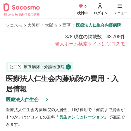
0
検討中
ログイン
メニュー
Directed by 高齢者住宅新聞
ソコスモ
大阪府
大阪市
西区
医療法人仁生会内藤病院
8/8
現在の掲載数
43,705
件
老人ホーム検索サイトはソコスモ
公共的
療養病床・介護医療院
医療法人仁生会内藤病院の費用・入
居情報
医療法人仁生会
医療法人仁生会内藤病院
の入居金、月額費用で「何歳まで資金が
もつか」はソコスモの無料
「長生きシミュレーション」
で確認で
きます。