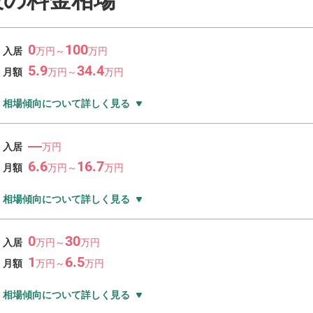
設の料金相場
0
100
入居
万
円～
万
円
5.9
34.4
月額
万
円～
万
円
相場傾向について詳しく見る
―
入居
万円
6.6
16.7
月額
万
円～
万
円
相場傾向について詳しく見る
0
30
入居
万
円～
万
円
1
6.5
月額
万
円～
万
円
相場傾向について詳しく見る