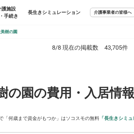
介護施設
長生きシミュレーション
介護事業者の皆様へ
・手続き
設美樹の園
8/8
現在の掲載数
43,705
件
樹の園の費用・入居情
で「何歳まで資金がもつか」はソコスモの無料
「長生きシミュ