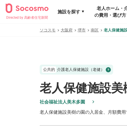
老人ホーム・
施設を探す
の費用・選び方
Directed by 高齢者住宅新聞
ソコスモ
大阪府
堺市
南区
老人保健施
公共的
介護老人保健施設（老健）
老人保健施設美
社会福祉法人美木多園
老人保健施設美樹の園
の入居金、月額費用