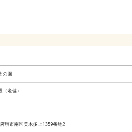
樹の園
設（老健）
府堺市南区美木多上1359番地2