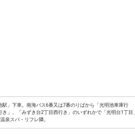
池駅」下車。南海バス6番又は7番のりばから「光明池車庫行
行き」、「みずき台2丁目西行き」のいずれかで「光明台1丁目
然温泉スパ・リフレ隣。