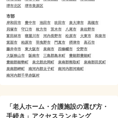
堺市北区
堺市美原区
市部
岸和田市
豊中市
池田市
吹田市
泉大津市
高槻市
貝塚市
守口市
枚方市
茨木市
八尾市
泉佐野市
富田林市
寝屋川市
河内長野市
松原市
大東市
和泉市
箕面市
柏原市
羽曳野市
門真市
摂津市
高石市
藤井寺市
東大阪市
泉南市
四條畷市
交野市
大阪狭山市
阪南市
三島郡島本町
豊能郡豊能町
豊能郡能勢町
泉北郡忠岡町
泉南郡熊取町
泉南郡田尻町
泉南郡岬町
南河内郡太子町
南河内郡河南町
南河内郡千早赤阪村
「老人ホーム・介護施設の選び方・
手続き」アクセスランキング