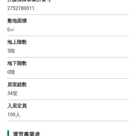
2752780011
敷地面積
0
㎡
地上階数
5
階
地下階数
0
階
居室総数
34
室
入居定員
100
人
運営事業者