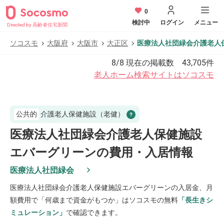
0
検討中
ログイン
メニュー
Directed by 高齢者住宅新聞
ソコスモ
大阪府
大阪市
大正区
医療法人社団緑会介護老人
8/8
現在の掲載数
43,705
件
老人ホーム検索サイトはソコスモ
公共的
介護老人保健施設（老健）
医療法人社団緑会介護老人保健施設
エバーグリーンの費用・入居情報
医療法人社団緑会
医療法人社団緑会介護老人保健施設エバーグリーン
の入居金、月
額費用で「何歳まで資金がもつか」はソコスモの無料
「長生きシ
ミュレーション」
で確認できます。