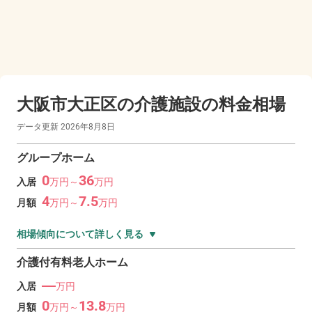
大阪市大正区の
介護施設の料金相場
データ更新
2026年8月8日
グループホーム
0
36
入居
万
円～
万
円
4
7.5
月額
万
円～
万
円
相場傾向について詳しく見る
介護付有料老人ホーム
―
入居
万円
0
13.8
月額
万
円～
万
円