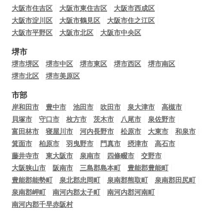
大阪市住吉区
大阪市東住吉区
大阪市西成区
大阪市淀川区
大阪市鶴見区
大阪市住之江区
大阪市平野区
大阪市北区
大阪市中央区
堺市
堺市堺区
堺市中区
堺市東区
堺市西区
堺市南区
堺市北区
堺市美原区
市部
岸和田市
豊中市
池田市
吹田市
泉大津市
高槻市
貝塚市
守口市
枚方市
茨木市
八尾市
泉佐野市
富田林市
寝屋川市
河内長野市
松原市
大東市
和泉市
箕面市
柏原市
羽曳野市
門真市
摂津市
高石市
藤井寺市
東大阪市
泉南市
四條畷市
交野市
大阪狭山市
阪南市
三島郡島本町
豊能郡豊能町
豊能郡能勢町
泉北郡忠岡町
泉南郡熊取町
泉南郡田尻町
泉南郡岬町
南河内郡太子町
南河内郡河南町
南河内郡千早赤阪村