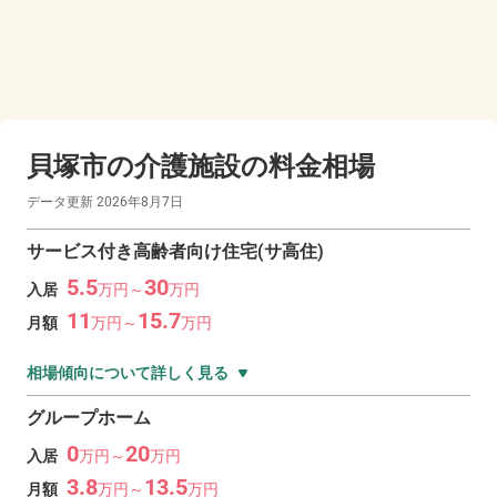
貝塚市の
介護施設の料金相場
データ更新
2026年8月7日
サービス付き高齢者向け住宅(サ高住)
5.5
30
入居
万
円～
万
円
11
15.7
月額
万
円～
万
円
相場傾向について詳しく見る
グループホーム
0
20
入居
万
円～
万
円
3.8
13.5
月額
万
円～
万
円