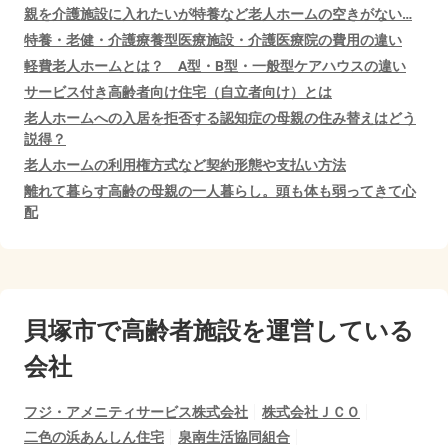
親を介護施設に入れたいが特養など老人ホームの空きがない…
特養・老健・介護療養型医療施設・介護医療院の費用の違い
軽費老人ホームとは？ A型・B型・一般型ケアハウスの違い
サービス付き高齢者向け住宅（自立者向け）とは
老人ホームへの入居を拒否する認知症の母親の住み替えはどう
説得？
老人ホームの利用権方式など契約形態や支払い方法
離れて暮らす高齢の母親の一人暮らし。頭も体も弱ってきて心
配
貝塚市で
高齢者施設を運営している
会社
フジ・アメニティサービス株式会社
株式会社ＪＣＯ
二色の浜あんしん住宅
泉南生活協同組合