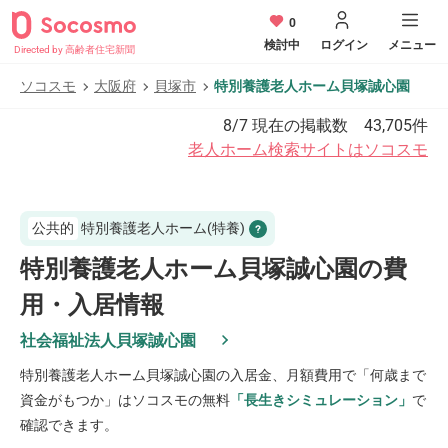
0
検討中
ログイン
メニュー
Directed by 高齢者住宅新聞
ソコスモ
大阪府
貝塚市
特別養護老人ホーム貝塚誠心園
8/7
現在の掲載数
43,705
件
老人ホーム検索サイトはソコスモ
公共的
特別養護老人ホーム(特養)
特別養護老人ホーム貝塚誠心園の費
用・入居情報
社会福祉法人貝塚誠心園
特別養護老人ホーム貝塚誠心園
の入居金、月額費用で「何歳まで
資金がもつか」はソコスモの無料
「長生きシミュレーション」
で
確認できます。