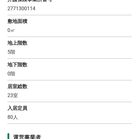
2771300114
敷地面積
0
㎡
地上階数
5
階
地下階数
0
階
居室総数
23
室
入居定員
80
人
運営事業者