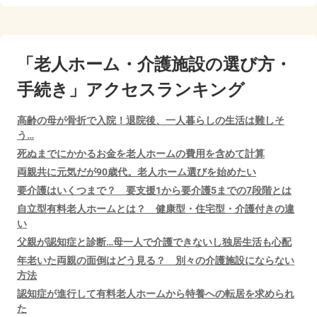
「老人ホーム・介護施設の選び方・
手続き」アクセスランキング
高齢の母が骨折で入院！退院後、一人暮らしの生活は難しそ
う…
死ぬまでにかかるお金を老人ホームの費用を含めて計算
両親共に元気だが90歳代。老人ホーム選びを始めたい
要介護はいくつまで？ 要支援1から要介護5までの7段階とは
自立型有料老人ホームとは？ 健康型・住宅型・介護付きの違
い
父親が認知症と診断…母一人で介護できないし独居生活も心配
年老いた両親の面倒はどう見る？ 別々の介護施設にならない
方法
認知症が進行して有料老人ホームから特養への転居を求められ
た