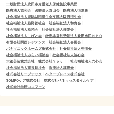
一般財団法人吹田市介護老人保健施設事業団
医療法人協和会
医療法人泰山会
医療法人恒進會
社会福祉法人恩賜財団済生会支部大阪府済生会
社会福祉法人藍野福祉会
社会福祉法人和貴会
社会福祉法人松柏会
社会福祉法人燦愛会
社会福祉法人こばと会
特定非営利活動法人吹田市民ＮＰＯ
有限会社関西レヂデンス
社会福祉法人春風会
パナソニックホームズ株式会社
社会福祉法人秀明会
社会福祉法人みらい福祉会
社会福祉法人諭心会
大都美装株式会社
株式会社ＹｏｕＩ
社会福祉法人六心会
社会福祉法人恵泉福祉会
医療法人髙寿会
株式会社リープテック
ベタープレイス株式会社
SOMPOケア株式会社
株式会社ベネッセスタイルケア
株式会社学研ココファン