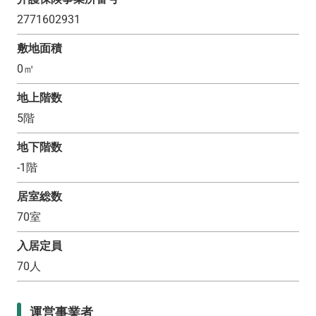
2771602931
敷地面積
0
㎡
地上階数
5
階
地下階数
-1
階
居室総数
70
室
入居定員
70
人
運営事業者