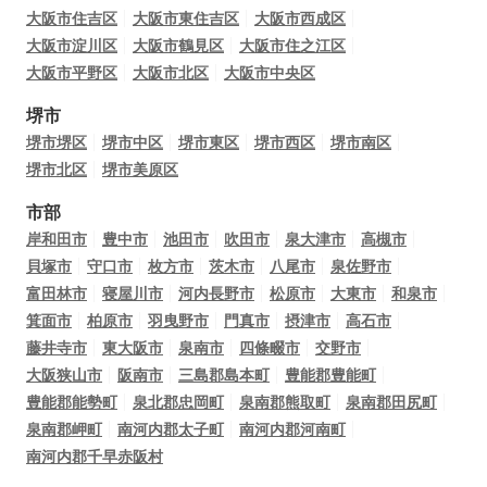
大阪市住吉区
大阪市東住吉区
大阪市西成区
大阪市淀川区
大阪市鶴見区
大阪市住之江区
大阪市平野区
大阪市北区
大阪市中央区
堺市
堺市堺区
堺市中区
堺市東区
堺市西区
堺市南区
堺市北区
堺市美原区
市部
岸和田市
豊中市
池田市
吹田市
泉大津市
高槻市
貝塚市
守口市
枚方市
茨木市
八尾市
泉佐野市
富田林市
寝屋川市
河内長野市
松原市
大東市
和泉市
箕面市
柏原市
羽曳野市
門真市
摂津市
高石市
藤井寺市
東大阪市
泉南市
四條畷市
交野市
大阪狭山市
阪南市
三島郡島本町
豊能郡豊能町
豊能郡能勢町
泉北郡忠岡町
泉南郡熊取町
泉南郡田尻町
泉南郡岬町
南河内郡太子町
南河内郡河南町
南河内郡千早赤阪村