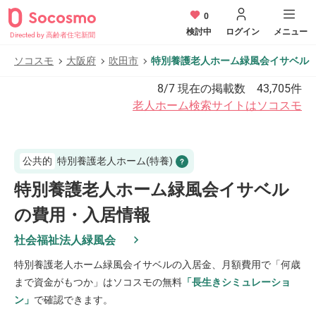
0
検討中
ログイン
メニュー
Directed by 高齢者住宅新聞
ソコスモ
大阪府
吹田市
特別養護老人ホーム緑風会イサベル
8/7
現在の掲載数
43,705
件
老人ホーム検索サイトはソコスモ
公共的
特別養護老人ホーム(特養)
特別養護老人ホーム緑風会イサベル
の費用・入居情報
社会福祉法人緑風会
特別養護老人ホーム緑風会イサベル
の入居金、月額費用で「何歳
まで資金がもつか」はソコスモの無料
「長生きシミュレーショ
ン」
で確認できます。