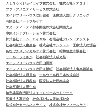
ＡＬＳＯＫジョイライフ株式会社
株式会社ケア２１
フジ・アメニティサービス株式会社
エイジフリーハウス吹田健都
医療法人吉田クリニック
有限会社ハートフルケア
エヌ・ティ・ティ都市開発株式会社関西支店
中銀インテグレーション株式会社
株式会社テーム・ロイヤル
有限会社フレンドアシスト
社会福祉法人慶生会
株式会社エンジェル
医療法人徳洲会
あなぶきメディカルケア株式会社
昭和殖産有限会社
ラ・ルーラえさか
社会福祉法人成光苑
エイジフリーハウス吹田山田西
エイジフリーハウス吹田江坂町
社会福祉法人寿楽福祉会
社会福祉法人緑風会
テルウェル西日本株式会社
社会福祉法人西谷会
医療法人社団奉志会
社会医療法人愛仁会
特定非営利活動法人エコロジーネットワーク
医療法人高寿会
社会福祉法人恩徳福祉会
株式会社カームネスライフ
株式会社サフィールケア