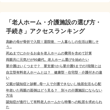
「老人ホーム・介護施設の選び方・
手続き」アクセスランキング
高齢の母が骨折で入院！退院後、一人暮らしの生活は難しそ
う…
死ぬまでにかかるお金を老人ホームの費用を含めて計算
両親共に元気だが90歳代。老人ホーム選びを始めたい
要介護はいくつまで？ 要支援1から要介護5までの7段階とは
自立型有料老人ホームとは？ 健康型・住宅型・介護付きの違
い
父親が認知症と診断…母一人で介護できないし独居生活も心配
年老いた両親の面倒はどう見る？ 別々の介護施設にならない
方法
認知症が進行して有料老人ホームから特養への転居を求められ
た