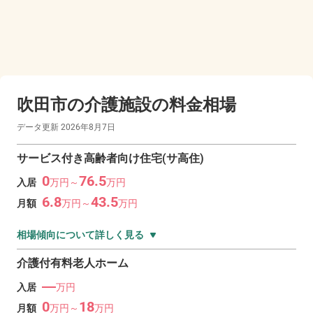
吹田市の
介護施設の料金相場
データ更新
2026年8月7日
サービス付き高齢者向け住宅(サ高住)
0
76.5
入居
万
円～
万
円
6.8
43.5
月額
万
円～
万
円
相場傾向について詳しく見る
介護付有料老人ホーム
―
入居
万円
0
18
月額
万
円～
万
円