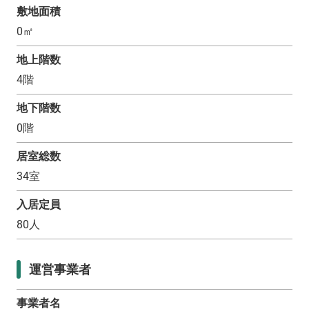
敷地面積
0
㎡
地上階数
4
階
地下階数
0
階
居室総数
34
室
入居定員
80
人
運営事業者
事業者名