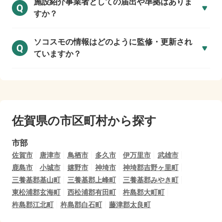
施設紹介事業者としての届出や準拠はありま
Q
すか？
ソコスモの情報はどのように監修・更新され
Q
ていますか？
佐賀県の市区町村から探す
市部
佐賀市
唐津市
鳥栖市
多久市
伊万里市
武雄市
鹿島市
小城市
嬉野市
神埼市
神埼郡吉野ヶ里町
三養基郡基山町
三養基郡上峰町
三養基郡みやき町
東松浦郡玄海町
西松浦郡有田町
杵島郡大町町
杵島郡江北町
杵島郡白石町
藤津郡太良町