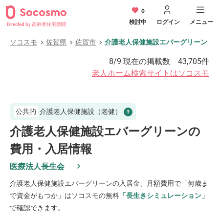
0
検討中
ログイン
メニュー
Directed by 高齢者住宅新聞
ソコスモ
佐賀県
佐賀市
介護老人保健施設エバーグリーン
8/9
現在の掲載数
43,705
件
老人ホーム検索サイトはソコスモ
公共的
介護老人保健施設（老健）
介護老人保健施設エバーグリーンの
費用・入居情報
医療法人長生会
介護老人保健施設エバーグリーン
の入居金、月額費用で「何歳ま
で資金がもつか」はソコスモの無料
「長生きシミュレーション」
で確認できます。