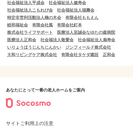
社会福祉法人平成会
社会福祉法人健寿会
社会福祉法人こもれび会
社会福祉法人福壽会
特定非営利活動法人楠の木会
有限会社ももえん
睦和福祉会
有限会社風
有限会社釘本
株式会社ライフサポート
医療法人至誠会なゆたの森病院
医療法人正和会
社会福法人敬愛会
社会福祉法人扇寿会
いりょうほうじんちじんかい
ジンフィールド株式会社
大和リビングケア株式会社
有限会社タケダ建設
正和会
あなたにとって一番の老人ホームをご案内
サイトご利用上の注意