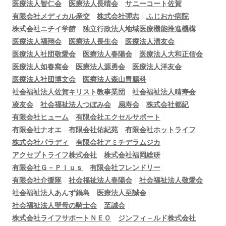
医療法人智仁会
医療法人長晴会
サニーコート佐賀
有限会社メディカル産交
株式会社彈志
ふじおか病院
株式会社ニチイ学館
独立行政法人地域医療機能推進機構
医療法人福翔会
医療法人長生会
医療法人清友会
医療法人社団敬愛会
医療法人春陽会
医療法人大和正信会
医療法人如春窩会
医療法人源勇会
医療法人洋友会
医療法人社団博文会
医療法人森山胃腸科
社会福祉法人佐賀キリスト教事業団
社会福祉法人晴寿会
凌友会
社会福祉法人つぼみ会
扇寿会
株式会社都紀
有限会社ヒューム
有限会社エクセルサポート
有限会社ナオエ
有限会社佑紀苑
有限会社ホットライフ
株式会社パラディ
有限会社アミチデラムジカ
アクセプトライフ株式会社
株式会社福岡総研
有限会社Ｇ－Ｐｌｕｓ
有限会社フレンドリー
有限会社介援隊
社会福祉法人春陽会
社会福祉法人敬愛会
社会福祉法人あんず鍋島
医療法人至誠会
社会福祉法人聖母の騎士会
至誠会
株式会社ライフサポートＮＥＯ
ジンフィ－ルド株式会社