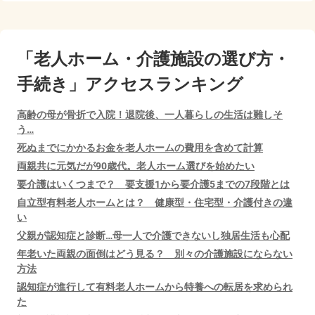
「老人ホーム・介護施設の選び方・
手続き」アクセスランキング
高齢の母が骨折で入院！退院後、一人暮らしの生活は難しそ
う…
死ぬまでにかかるお金を老人ホームの費用を含めて計算
両親共に元気だが90歳代。老人ホーム選びを始めたい
要介護はいくつまで？ 要支援1から要介護5までの7段階とは
自立型有料老人ホームとは？ 健康型・住宅型・介護付きの違
い
父親が認知症と診断…母一人で介護できないし独居生活も心配
年老いた両親の面倒はどう見る？ 別々の介護施設にならない
方法
認知症が進行して有料老人ホームから特養への転居を求められ
た