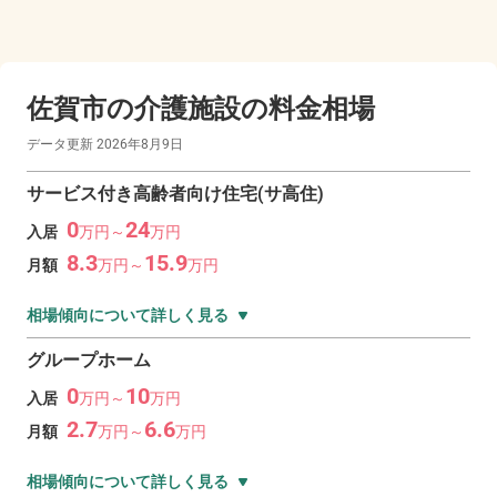
佐賀市の
介護施設の料金相場
データ更新
2026年8月9日
サービス付き高齢者向け住宅(サ高住)
0
24
入居
万
円～
万
円
8.3
15.9
月額
万
円～
万
円
相場傾向について詳しく見る
グループホーム
0
10
入居
万
円～
万
円
2.7
6.6
月額
万
円～
万
円
相場傾向について詳しく見る