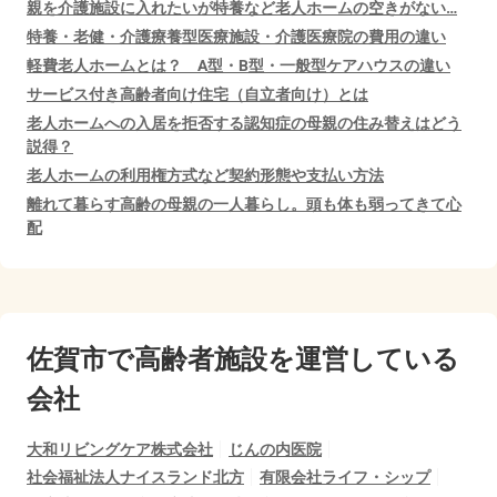
親を介護施設に入れたいが特養など老人ホームの空きがない…
特養・老健・介護療養型医療施設・介護医療院の費用の違い
軽費老人ホームとは？ A型・B型・一般型ケアハウスの違い
サービス付き高齢者向け住宅（自立者向け）とは
老人ホームへの入居を拒否する認知症の母親の住み替えはどう
説得？
老人ホームの利用権方式など契約形態や支払い方法
離れて暮らす高齢の母親の一人暮らし。頭も体も弱ってきて心
配
佐賀市で
高齢者施設を運営している
会社
大和リビングケア株式会社
じんの内医院
社会福祉法人ナイスランド北方
有限会社ライフ・シップ