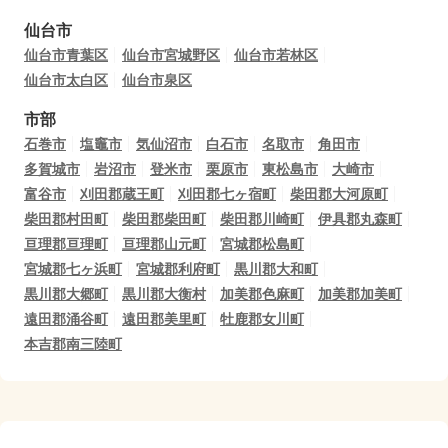
仙台市
仙台市青葉区
仙台市宮城野区
仙台市若林区
仙台市太白区
仙台市泉区
市部
石巻市
塩竈市
気仙沼市
白石市
名取市
角田市
多賀城市
岩沼市
登米市
栗原市
東松島市
大崎市
富谷市
刈田郡蔵王町
刈田郡七ヶ宿町
柴田郡大河原町
柴田郡村田町
柴田郡柴田町
柴田郡川崎町
伊具郡丸森町
亘理郡亘理町
亘理郡山元町
宮城郡松島町
宮城郡七ヶ浜町
宮城郡利府町
黒川郡大和町
黒川郡大郷町
黒川郡大衡村
加美郡色麻町
加美郡加美町
遠田郡涌谷町
遠田郡美里町
牡鹿郡女川町
本吉郡南三陸町