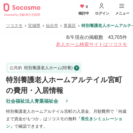
0
検討中
ログイン
メニュー
Directed by 高齢者住宅新聞
ソコスモ
宮城県
仙台市
青葉区
特別養護老人ホームアルテ
8/9
現在の掲載数
43,705
件
老人ホーム検索サイトはソコスモ
公共的
特別養護老人ホーム(特養)
特別養護老人ホームアルテイル宮町
の費用・入居情報
社会福祉法人青葉福祉会
特別養護老人ホームアルテイル宮町
の入居金、月額費用で「何歳
まで資金がもつか」はソコスモの無料
「長生きシミュレーショ
ン」
で確認できます。