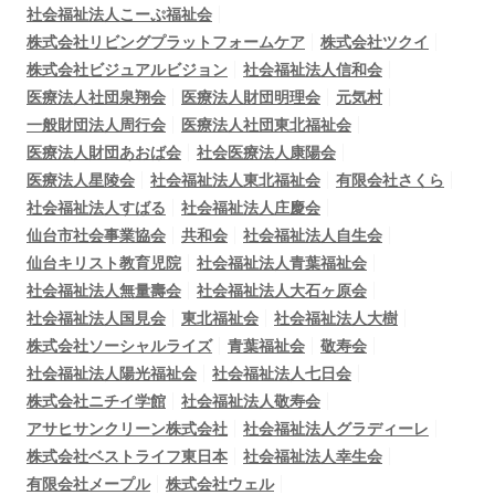
社会福祉法人こーぷ福祉会
株式会社リビングプラットフォームケア
株式会社ツクイ
株式会社ビジュアルビジョン
社会福祉法人信和会
医療法人社団泉翔会
医療法人財団明理会
元気村
一般財団法人周行会
医療法人社団東北福祉会
医療法人財団あおば会
社会医療法人康陽会
医療法人星陵会
社会福祉法人東北福祉会
有限会社さくら
社会福祉法人すばる
社会福祉法人庄慶会
仙台市社会事業協会
共和会
社会福祉法人自生会
仙台キリスト教育児院
社会福祉法人青葉福祉会
社会福祉法人無量壽会
社会福祉法人大石ヶ原会
社会福祉法人国見会
東北福祉会
社会福祉法人大樹
株式会社ソーシャルライズ
青葉福祉会
敬寿会
社会福祉法人陽光福祉会
社会福祉法人七日会
株式会社ニチイ学館
社会福祉法人敬寿会
アサヒサンクリーン株式会社
社会福祉法人グラディーレ
株式会社ベストライフ東日本
社会福祉法人幸生会
有限会社メープル
株式会社ウェル