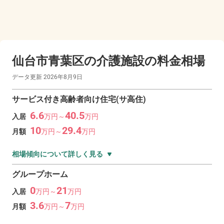
仙台市青葉区の
介護施設の料金相場
データ更新
2026年8月9日
サービス付き高齢者向け住宅(サ高住)
6.6
40.5
入居
万
円～
万
円
10
29.4
月額
万
円～
万
円
相場傾向について詳しく見る
グループホーム
0
21
入居
万
円～
万
円
3.6
7
月額
万
円～
万
円