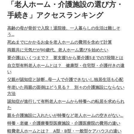
「老人ホーム・介護施設の選び方・
手続き」アクセスランキング
高齢の母が骨折で入院！退院後、一人暮らしの生活は難しそ
う…
死ぬまでにかかるお金を老人ホームの費用を含めて計算
両親共に元気だが90歳代。老人ホーム選びを始めたい
要介護はいくつまで？ 要支援1から要介護5までの7段階とは
自立型有料老人ホームとは？ 健康型・住宅型・介護付きの違
い
父親が認知症と診断…母一人で介護できないし独居生活も心配
年老いた両親の面倒はどう見る？ 別々の介護施設にならない
方法
認知症が進行して有料老人ホームから特養への転居を求められ
た
親を介護施設に入れたいが特養など老人ホームの空きがない…
特養・老健・介護療養型医療施設・介護医療院の費用の違い
軽費老人ホームとは？ A型・B型・一般型ケアハウスの違い