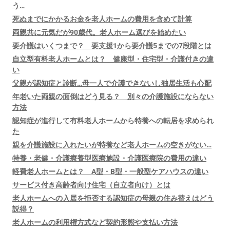
う…
死ぬまでにかかるお金を老人ホームの費用を含めて計算
両親共に元気だが90歳代。老人ホーム選びを始めたい
要介護はいくつまで？ 要支援1から要介護5までの7段階とは
自立型有料老人ホームとは？ 健康型・住宅型・介護付きの違
い
父親が認知症と診断…母一人で介護できないし独居生活も心配
年老いた両親の面倒はどう見る？ 別々の介護施設にならない
方法
認知症が進行して有料老人ホームから特養への転居を求められ
た
親を介護施設に入れたいが特養など老人ホームの空きがない…
特養・老健・介護療養型医療施設・介護医療院の費用の違い
軽費老人ホームとは？ A型・B型・一般型ケアハウスの違い
サービス付き高齢者向け住宅（自立者向け）とは
老人ホームへの入居を拒否する認知症の母親の住み替えはどう
説得？
老人ホームの利用権方式など契約形態や支払い方法