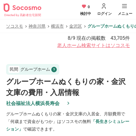
0
検討中
ログイン
メニュー
Directed by 高齢者住宅新聞
ソコスモ
神奈川県
横浜市
金沢区
グループホームぬくもり
8/9
現在の掲載数
43,705
件
老人ホーム検索サイトはソコスモ
民間
グループホーム
グループホームぬくもりの家・金沢
文庫の費用・入居情報
社会福祉法人横浜長寿会
グループホームぬくもりの家・金沢文庫
の入居金、月額費用で
「何歳まで資金がもつか」はソコスモの無料
「長生きシミュレー
ション」
で確認できます。