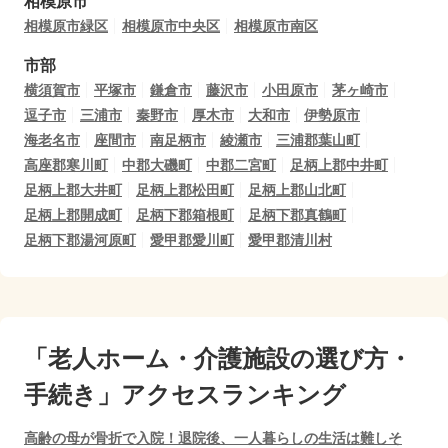
相模原市
相模原市緑区
相模原市中央区
相模原市南区
市部
横須賀市
平塚市
鎌倉市
藤沢市
小田原市
茅ヶ崎市
逗子市
三浦市
秦野市
厚木市
大和市
伊勢原市
海老名市
座間市
南足柄市
綾瀬市
三浦郡葉山町
高座郡寒川町
中郡大磯町
中郡二宮町
足柄上郡中井町
足柄上郡大井町
足柄上郡松田町
足柄上郡山北町
足柄上郡開成町
足柄下郡箱根町
足柄下郡真鶴町
足柄下郡湯河原町
愛甲郡愛川町
愛甲郡清川村
「老人ホーム・介護施設の選び方・
手続き」アクセスランキング
高齢の母が骨折で入院！退院後、一人暮らしの生活は難しそ