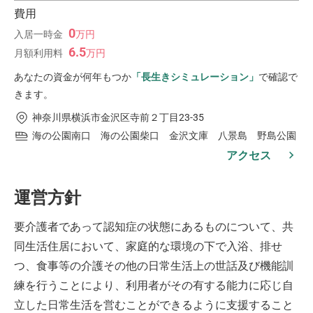
費用
0
入居一時金
万
円
6.5
月額利用料
万
円
あなたの資金が何年もつか
「長生きシミュレーション」
で確認で
きます。
神奈川県横浜市金沢区寺前２丁目23-35
海の公園南口 海の公園柴口 金沢文庫 八景島 野島公園
アクセス
運営方針
要介護者であって認知症の状態にあるものについて、共
同生活住居において、家庭的な環境の下で入浴、排せ
つ、食事等の介護その他の日常生活上の世話及び機能訓
練を行うことにより、利用者がその有する能力に応じ自
立した日常生活を営むことができるように支援すること