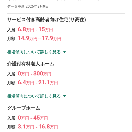
データ更新
2026年8月9日
サービス付き高齢者向け住宅(サ高住)
6.8
15
入居
万
円～
万
円
14.9
17.9
月額
万
円～
万
円
相場傾向について詳しく見る
介護付有料老人ホーム
0
300
入居
万
円～
万
円
6.4
21.1
月額
万
円～
万
円
相場傾向について詳しく見る
グループホーム
0
45
入居
万
円～
万
円
3.1
16.8
月額
万
円～
万
円