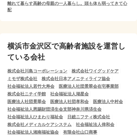
離れて暮らす高齢の母親の一人暮らし。頭も体も弱ってきて心
配
横浜市金沢区で
高齢者施設を運営し
ている会社
株式会社川島コーポレーション
株式会社ワイグッドケア
ミモザ株式会社
株式会社日本アメニティライフ協会
社会福祉法人若竹大寿会
医療法人社団景翠会在宅事業部
株式会社ニチイ学館
社会福祉法人湖星会
医療法人社団景翠会
医療法人社団孝和会
医療法人中村会
社会福祉法人恩賜財団済生会支部神奈川県済生会
社会福祉法人ひまわり福祉会
日総ニフティ株式会社
株式会社メディカルケアシステム
社会福祉法人倖和会
社会福祉法人湘南福祉協会
有限会社山口商事