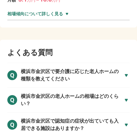
月額
万
円～
万
円
相場傾向について詳しく見る
よくある質問
横浜市金沢区で
要介護に応じた老人ホームの
Q
種類を教えてください
横浜市金沢区の
老人ホームの相場はどのくら
Q
い？
横浜市金沢区で
認知症の症状が出ていても入
Q
居できる施設はありますか？