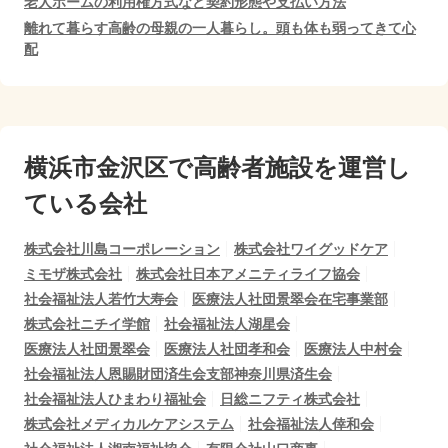
老人ホームの利用権方式など契約形態や支払い方法
離れて暮らす高齢の母親の一人暮らし。頭も体も弱ってきて心
配
横浜市金沢区で
高齢者施設を運営し
ている会社
株式会社川島コーポレーション
株式会社ワイグッドケア
ミモザ株式会社
株式会社日本アメニティライフ協会
社会福祉法人若竹大寿会
医療法人社団景翠会在宅事業部
株式会社ニチイ学館
社会福祉法人湖星会
医療法人社団景翠会
医療法人社団孝和会
医療法人中村会
社会福祉法人恩賜財団済生会支部神奈川県済生会
社会福祉法人ひまわり福祉会
日総ニフティ株式会社
株式会社メディカルケアシステム
社会福祉法人倖和会