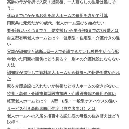
高齢の母が骨折で入院！退院後、一人暮らしの生活は難しそ
う…
死ぬまでにかかるお金を老人ホームの費用を含めて計算
両親共に元気だが90歳代。老人ホーム選びを始めたい
要介護はいくつまで？ 要支援1から要介護5までの7段階とは
自立型有料老人ホームとは？ 健康型・住宅型・介護付きの違
い
父親が認知症と診断…母一人で介護できないし独居生活も心配
年老いた両親の面倒はどう見る？ 別々の介護施設にならない
方法
認知症が進行して有料老人ホームから特養への転居を求められ
た
親を介護施設に入れたいが特養など老人ホームの空きがない…
特養・老健・介護療養型医療施設・介護医療院の費用の違い
軽費老人ホームとは？ A型・B型・一般型ケアハウスの違い
サービス付き高齢者向け住宅（自立者向け）とは
老人ホームへの入居を拒否する認知症の母親の住み替えはどう
説得？