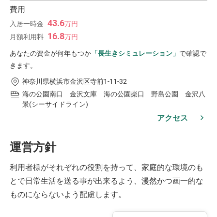
費用
43.6
入居一時金
万
円
16.8
月額利用料
万
円
あなたの資金が何年もつか
「長生きシミュレーション」
で確認で
きます。
神奈川県横浜市金沢区寺前1-11-32
海の公園南口 金沢文庫 海の公園柴口 野島公園 金沢八
景(シーサイドライン)
アクセス
運営方針
利用者様がそれぞれの役割を持って、家庭的な環境のも
とで日常生活を送る事が出来るよう、漫然かつ画一的な
ものにならないよう配慮します。