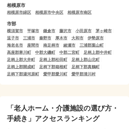
相模原市
相模原市緑区
相模原市中央区
相模原市南区
市部
横須賀市
平塚市
鎌倉市
藤沢市
小田原市
茅ヶ崎市
逗子市
三浦市
秦野市
厚木市
大和市
伊勢原市
海老名市
座間市
南足柄市
綾瀬市
三浦郡葉山町
高座郡寒川町
中郡大磯町
中郡二宮町
足柄上郡中井町
足柄上郡大井町
足柄上郡松田町
足柄上郡山北町
足柄上郡開成町
足柄下郡箱根町
足柄下郡真鶴町
足柄下郡湯河原町
愛甲郡愛川町
愛甲郡清川村
「老人ホーム・介護施設の選び方・
手続き」アクセスランキング