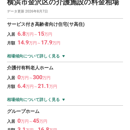
横浜市金沢区の
介護施設の料金相場
データ更新
2026年8月7日
サービス付き高齢者向け住宅(サ高住)
6.8
15
入居
万
円～
万
円
14.9
17.9
月額
万
円～
万
円
相場傾向について詳しく見る
介護付有料老人ホーム
0
300
入居
万
円～
万
円
6.4
21.1
月額
万
円～
万
円
相場傾向について詳しく見る
グループホーム
0
45
入居
万
円～
万
円
3.1
16.8