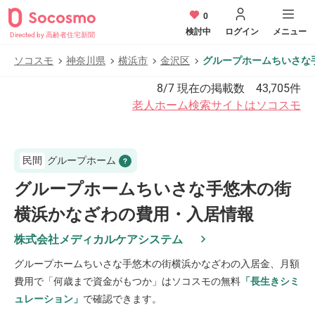
0
検討中
ログイン
メニュー
Directed by 高齢者住宅新聞
ソコスモ
神奈川県
横浜市
金沢区
グループホームちいさな
8/7
現在の掲載数
43,705
件
老人ホーム検索サイトはソコスモ
民間
グループホーム
グループホームちいさな手悠木の街
横浜かなざわの費用・入居情報
株式会社メディカルケアシステム
グループホームちいさな手悠木の街横浜かなざわ
の入居金、月額
費用で「何歳まで資金がもつか」はソコスモの無料
「長生きシミ
ュレーション」
で確認できます。