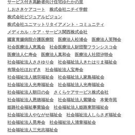
サービス付き高齢者向け住宅ゆたかの里
しおさきケアコート
株式会社ニチイ学館
株式会社ビジュアルビジョン
株式会社ユニマットリタイアメント・コミュニティ
メディカル・ケア・サービス関西株式会社
國富胃腸病院介護医療院
医療法人松浦会
医療法人芙翔会
社会医療法人恵風会
社会医療法人財団聖フランシスコ会
医療法人仁寿会
医療法人真和会
医療法人社団汐咲会
社会福祉法人ささゆり会
社会福祉法人きたはりま福祉会
有限会社ほおずき
社会福祉法人宝寿会
社会福祉法人徳宗福祉会
社会福祉法人家島福祉会
社会福祉法人光寿福祉会
社会福祉法人光寿福祉会
社会福祉法人朝日の会
さくらケアサービス株式会社
社会福祉法人恩徳福祉会
社会福祉法人紫陽会
本覚寺苑
姫路社会福祉事業協会
社会福祉法人姫路東部福祉会
社会福祉法人やながせ福祉会
社会福祉法人しらさぎ福祉会
社会福祉法人晃寿会
社会福祉法人清章福祉会
社会福祉法人三光志福祉会