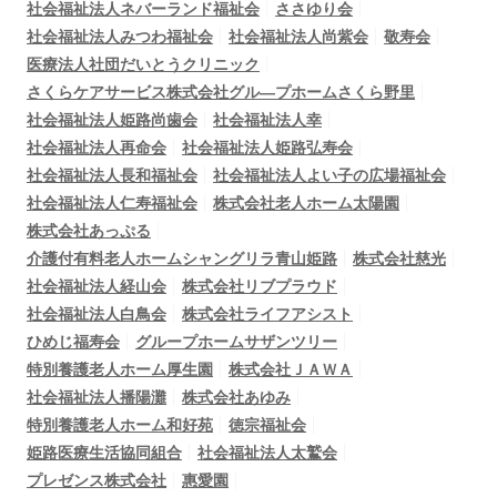
社会福祉法人ネバーランド福祉会
ささゆり会
社会福祉法人みつわ福祉会
社会福祉法人尚紫会
敬寿会
医療法人社団だいとうクリニック
さくらケアサービス株式会社グル―プホームさくら野里
社会福祉法人姫路尚歯会
社会福祉法人幸
社会福祉法人再命会
社会福祉法人姫路弘寿会
社会福祉法人長和福祉会
社会福祉法人よい子の広場福祉会
社会福祉法人仁寿福祉会
株式会社老人ホーム太陽園
株式会社あっぷる
介護付有料老人ホームシャングリラ青山姫路
株式会社慈光
社会福祉法人経山会
株式会社リブプラウド
社会福祉法人白鳥会
株式会社ライフアシスト
ひめじ福寿会
グループホームサザンツリー
特別養護老人ホーム厚生園
株式会社ＪＡＷＡ
社会福祉法人播陽灘
株式会社あゆみ
特別養護老人ホーム和好苑
徳宗福祉会
姫路医療生活協同組合
社会福祉法人太鷲会
プレゼンス株式会社
惠愛園