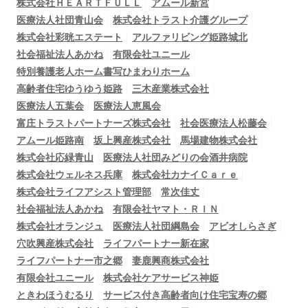
株式会社ＨＥＡＲＴＦＵＬＬ
アムール新宮
医療法人社団青山会
株式会社トラスト介護グループ
株式会社彩晄エステート
アルファリビング姫路城北
社会福祉法人あかね
有限会社ユニール
特別養護老人ホーム書写ひまわりホーム
高齢者住宅ゆうゆう姫路
三木産業株式会社
医療法人五葉会
医療法人恵風会
富庄トラストパートナーズ株式会社
社会医療法人松藤会
アムール姫路南
坂上興産株式会社
馬場建物株式会社
株式会社応緑青山
医療法人社団みどりの会酒井病院
株式会社ウェルネス兵庫
株式会社カナイＣａｒｅ
株式会社ライフアシスト管理部
常次佳丈
社会福祉法人あかね
有限会社ヤマト・ＲＩＮ
株式会社オランジュ
医療法人社団綱島会
アビオしらさぎ
穴吹興産株式会社
ライフパートナー新在家
ライフパートナー市之郷
妻鹿興商株式会社
有限会社ユニール
株式会社ケアサービス神姫
ときわほうむるり
サービス付き高齢者向け住宅宝寿の郷