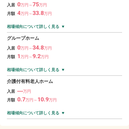
0
75
入居
万
円～
万
円
4
33.8
月額
万
円～
万
円
相場傾向について詳しく見る
グループホーム
0
34.8
入居
万
円～
万
円
1
9.2
月額
万
円～
万
円
相場傾向について詳しく見る
介護付有料老人ホーム
―
入居
万円
0.7
10.9
月額
万
円～
万
円
相場傾向について詳しく見る