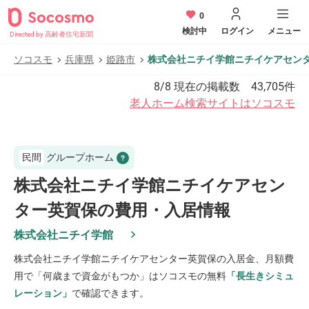
0
検討中
ログイン
メニュー
Directed by 高齢者住宅新聞
ソコスモ
兵庫県
姫路市
株式会社ニチイ学館ニチイケアセン
8/8
現在の掲載数
43,705
件
老人ホーム検索サイトはソコスモ
民間
グループホーム
株式会社ニチイ学館ニチイケアセン
ター英賀保の費用・入居情報
株式会社ニチイ学館
株式会社ニチイ学館ニチイケアセンター英賀保
の入居金、月額費
用で「何歳まで資金がもつか」はソコスモの無料
「長生きシミュ
レーション」
で確認できます。