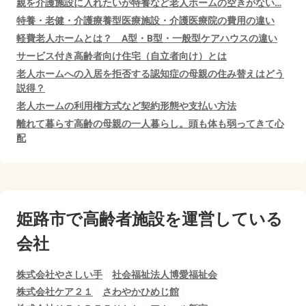
親を介護施設に入れたいが特養など老人ホームの空きがない…
特養・老健・介護療養型医療施設・介護医療院の費用の違い
軽費老人ホームとは？ A型・B型・一般型ケアハウスの違い
サービス付き高齢者向け住宅（自立者向け）とは
老人ホームへの入居を拒否する認知症の母親の住み替えはどう
説得？
老人ホームの利用権方式など契約形態や支払い方法
離れて暮らす高齢の母親の一人暮らし。頭も体も弱ってきて心
配
姫路市で
高齢者施設を運営している
会社
株式会社やさしい手
社会福祉法人博愛福祉会
株式会社ケア２１
さわやかひめじ館