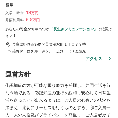
費用
13
入居一時金
万
円
6.5
月額利用料
万
円
あなたの資金が何年もつか
「長生きシミュレーション」
で確認で
きます。
兵庫県姫路市飾磨区英賀清水町１丁目３８番
英賀保 西飾磨 夢前川 広畑 はりま勝原
アクセス
運営方針
①認知症の方が可能な限り能力を発揮し、共同生活を行
なう場である。②認知症の進行を緩和し安心して日常生
活を送ることが出来るように、ご入居の心身との状況を
踏まえ、適切にサービスを行うものとする。③ご入居一
人一人の人格及びプライバシーを尊重し、ご入居者がそ