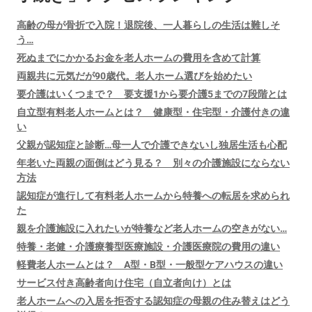
高齢の母が骨折で入院！退院後、一人暮らしの生活は難しそ
う…
死ぬまでにかかるお金を老人ホームの費用を含めて計算
両親共に元気だが90歳代。老人ホーム選びを始めたい
要介護はいくつまで？ 要支援1から要介護5までの7段階とは
自立型有料老人ホームとは？ 健康型・住宅型・介護付きの違
い
父親が認知症と診断…母一人で介護できないし独居生活も心配
年老いた両親の面倒はどう見る？ 別々の介護施設にならない
方法
認知症が進行して有料老人ホームから特養への転居を求められ
た
親を介護施設に入れたいが特養など老人ホームの空きがない…
特養・老健・介護療養型医療施設・介護医療院の費用の違い
軽費老人ホームとは？ A型・B型・一般型ケアハウスの違い
サービス付き高齢者向け住宅（自立者向け）とは
老人ホームへの入居を拒否する認知症の母親の住み替えはどう