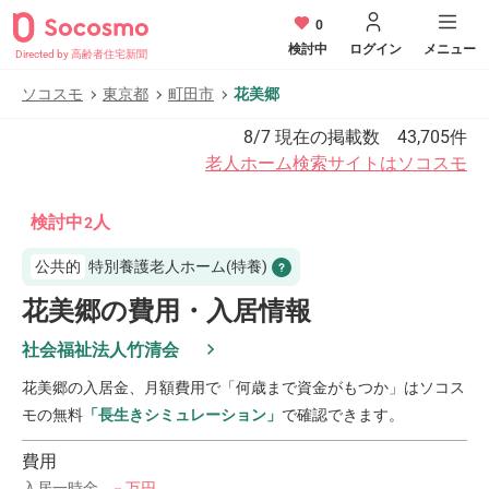
0
検討中
ログイン
メニュー
Directed by 高齢者住宅新聞
ソコスモ
東京都
町田市
花美郷
8/7
現在の掲載数
43,705
件
老人ホーム検索サイトはソコスモ
検討中
人
2
公共的
特別養護老人ホーム(特養)
花美郷の費用・入居情報
社会福祉法人竹清会
花美郷
の入居金、月額費用で「何歳まで資金がもつか」はソコス
モの無料
「長生きシミュレーション」
で確認できます。
費用
入居一時金
－万円