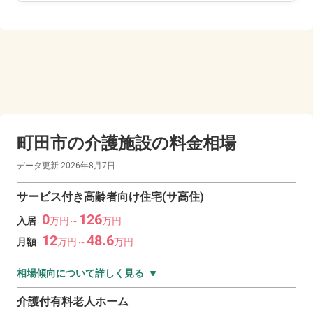
町田市の
介護施設の料金相場
データ更新
2026年8月7日
サービス付き高齢者向け住宅(サ高住)
0
126
入居
万
円～
万
円
12
48.6
月額
万
円～
万
円
相場傾向について詳しく見る
介護付有料老人ホーム