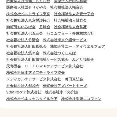
医療法人社団鶴川さくら会
医療法人社団久和会
医療法人社団せりがや会
社会福祉法人福音会
株式会社ベストライフ東京
社会福祉法人友愛十字会
社会福祉法人東京援護協会
社会福祉法人賛育会
南町田ちいろば会
月峰会
社会福祉法人合掌苑
社会福祉法人七五三会
セコムフォート多摩株式会社
社会福祉法人竹清会
株式会社東京介護サービス
社会福祉法人町田真弘会
株式会社ユー・アイウエルフェア
社会福祉法人悠々会
株式会社つくしんぼ
社会福祉法人町田市福祉サービス協会
みどり福祉会
天寿園会
ＨＩＴＯＷＡケアサービス株式会社
株式会社日本アメ二ティライフ協会
メディカルケアサービス株式会社
町田真弘会
社会福祉法人創和会
株式会社アズパートナーズ
SOMPOケア株式会社
株式会社木下の介護
株式会社ベネッセスタイルケア
株式会社学研ココファン