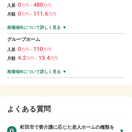
0
480
入居
万
円～
万
円
0
111.6
月額
万
円～
万
円
相場傾向について詳しく見る
グループホーム
0
110
入居
万
円～
万
円
4.2
13.4
月額
万
円～
万
円
相場傾向について詳しく見る
よくある質問
町田市で
要介護に応じた老人ホームの種類を
Q