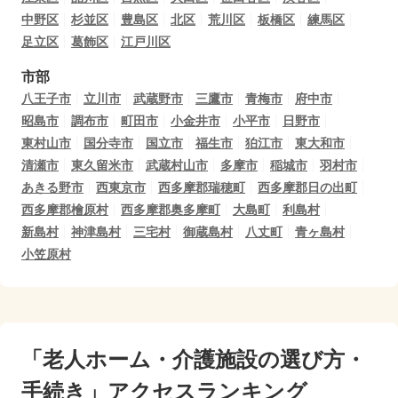
中野区
杉並区
豊島区
北区
荒川区
板橋区
練馬区
足立区
葛飾区
江戸川区
市部
八王子市
立川市
武蔵野市
三鷹市
青梅市
府中市
昭島市
調布市
町田市
小金井市
小平市
日野市
東村山市
国分寺市
国立市
福生市
狛江市
東大和市
清瀬市
東久留米市
武蔵村山市
多摩市
稲城市
羽村市
あきる野市
西東京市
西多摩郡瑞穂町
西多摩郡日の出町
西多摩郡檜原村
西多摩郡奥多摩町
大島町
利島村
新島村
神津島村
三宅村
御蔵島村
八丈町
青ヶ島村
小笠原村
「老人ホーム・介護施設の選び方・
手続き」アクセスランキング