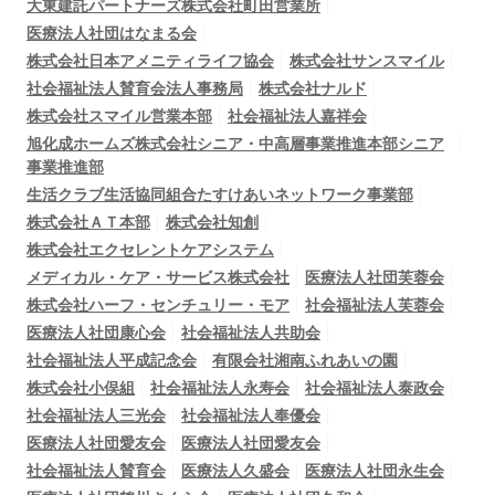
大東建託パートナーズ株式会社町田営業所
医療法人社団はなまる会
株式会社日本アメニティライフ協会
株式会社サンスマイル
社会福祉法人賛育会法人事務局
株式会社ナルド
株式会社スマイル営業本部
社会福祉法人嘉祥会
旭化成ホームズ株式会社シニア・中高層事業推進本部シニア
事業推進部
生活クラブ生活協同組合たすけあいネットワーク事業部
株式会社ＡＴ本部
株式会社知創
株式会社エクセレントケアシステム
メディカル・ケア・サービス株式会社
医療法人社団芙蓉会
株式会社ハーフ・センチュリー・モア
社会福祉法人芙蓉会
医療法人社団康心会
社会福祉法人共助会
社会福祉法人平成記念会
有限会社湘南ふれあいの園
株式会社小俣組
社会福祉法人永寿会
社会福祉法人泰政会
社会福祉法人三光会
社会福祉法人奉優会
医療法人社団愛友会
医療法人社団愛友会
社会福祉法人賛育会
医療法人久盛会
医療法人社団永生会