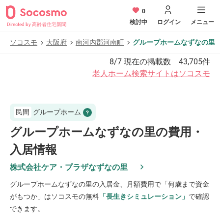
0
検討中
ログイン
メニュー
Directed by 高齢者住宅新聞
ソコスモ
大阪府
南河内郡河南町
グループホームなずなの里
8/7
現在の掲載数
43,705
件
老人ホーム検索サイトはソコスモ
民間
グループホーム
グループホームなずなの里の費用・
入居情報
株式会社ケア・プラザなずなの里
グループホームなずなの里
の入居金、月額費用で「何歳まで資金
がもつか」はソコスモの無料
「長生きシミュレーション」
で確認
できます。