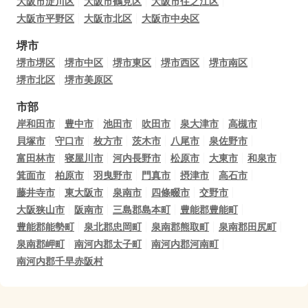
大阪市淀川区
大阪市鶴見区
大阪市住之江区
大阪市平野区
大阪市北区
大阪市中央区
堺市
堺市堺区
堺市中区
堺市東区
堺市西区
堺市南区
堺市北区
堺市美原区
市部
岸和田市
豊中市
池田市
吹田市
泉大津市
高槻市
貝塚市
守口市
枚方市
茨木市
八尾市
泉佐野市
富田林市
寝屋川市
河内長野市
松原市
大東市
和泉市
箕面市
柏原市
羽曳野市
門真市
摂津市
高石市
藤井寺市
東大阪市
泉南市
四條畷市
交野市
大阪狭山市
阪南市
三島郡島本町
豊能郡豊能町
豊能郡能勢町
泉北郡忠岡町
泉南郡熊取町
泉南郡田尻町
泉南郡岬町
南河内郡太子町
南河内郡河南町
南河内郡千早赤阪村