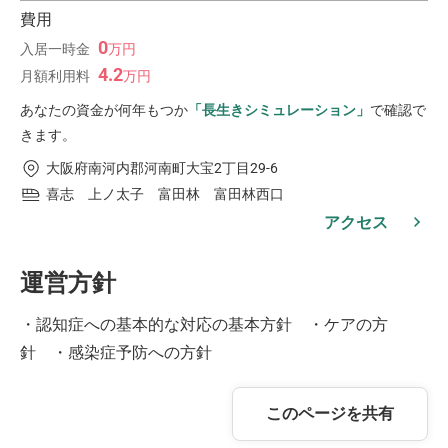
費用
0
入居一時金
万
円
4.2
月額利用料
万
円
あなたの資金が何年もつか
「長生きシミュレーション」
で確認で
きます。
大阪府南河内郡河南町大宝2丁目29-6
喜志 上ノ太子 富田林 富田林西口
アクセス
運営方針
・認知症への基本的な対応の基本方針 ・ケアの方
針 ・感染症予防への方針
このページを共有