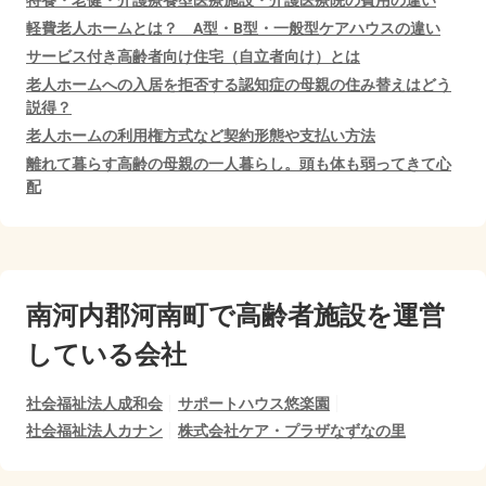
特養・老健・介護療養型医療施設・介護医療院の費用の違い
軽費老人ホームとは？ A型・B型・一般型ケアハウスの違い
サービス付き高齢者向け住宅（自立者向け）とは
老人ホームへの入居を拒否する認知症の母親の住み替えはどう
説得？
老人ホームの利用権方式など契約形態や支払い方法
離れて暮らす高齢の母親の一人暮らし。頭も体も弱ってきて心
配
南河内郡河南町で
高齢者施設を運営
している会社
社会福祉法人成和会
サポートハウス悠楽園
社会福祉法人カナン
株式会社ケア・プラザなずなの里