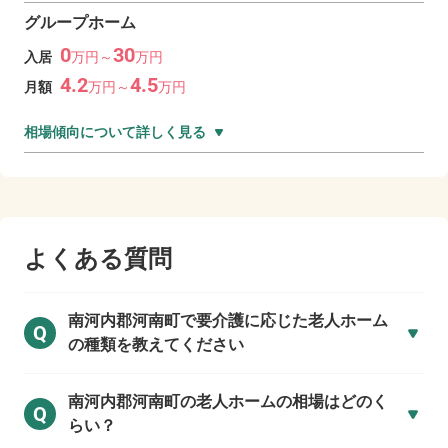
グループホーム
0
30
入居
万
円～
万
円
4.2
4.5
月額
万
円～
万
円
相場傾向について詳しく見る
よくある質問
南河内郡河南町で
要介護に応じた老人ホーム
Q
の種類を教えてください
南河内郡河南町の
老人ホームの相場はどのく
Q
らい？