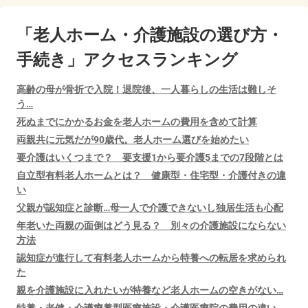
「老人ホーム・介護施設の選び方・
手続き」アクセスランキング
高齢の母が骨折で入院！退院後、一人暮らしの生活は難しそ
う…
死ぬまでにかかるお金を老人ホームの費用を含めて計算
両親共に元気だが90歳代。老人ホーム選びを始めたい
要介護はいくつまで？ 要支援1から要介護5までの7段階とは
自立型有料老人ホームとは？ 健康型・住宅型・介護付きの違
い
父親が認知症と診断…母一人で介護できないし独居生活も心配
年老いた両親の面倒はどう見る？ 別々の介護施設にならない
方法
認知症が進行して有料老人ホームから特養への転居を求められ
た
親を介護施設に入れたいが特養など老人ホームの空きがない…