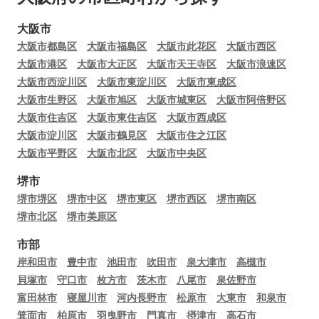
大阪市
大阪市都島区
大阪市福島区
大阪市此花区
大阪市西区
大阪市港区
大阪市大正区
大阪市天王寺区
大阪市浪速区
大阪市西淀川区
大阪市東淀川区
大阪市東成区
大阪市生野区
大阪市旭区
大阪市城東区
大阪市阿倍野区
大阪市住吉区
大阪市東住吉区
大阪市西成区
大阪市淀川区
大阪市鶴見区
大阪市住之江区
大阪市平野区
大阪市北区
大阪市中央区
堺市
堺市堺区
堺市中区
堺市東区
堺市西区
堺市南区
堺市北区
堺市美原区
市部
岸和田市
豊中市
池田市
吹田市
泉大津市
高槻市
貝塚市
守口市
枚方市
茨木市
八尾市
泉佐野市
富田林市
寝屋川市
河内長野市
松原市
大東市
和泉市
箕面市
柏原市
羽曳野市
門真市
摂津市
高石市