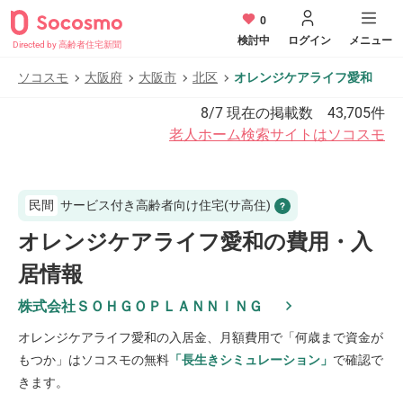
0
検討中
ログイン
メニュー
Directed by 高齢者住宅新聞
ソコスモ
大阪府
大阪市
北区
オレンジケアライフ愛和
8/7
現在の掲載数
43,705
件
老人ホーム検索サイトはソコスモ
民間
サービス付き高齢者向け住宅(サ高住)
オレンジケアライフ愛和の費用・入
居情報
株式会社ＳＯＨＧＯＰＬＡＮＮＩＮＧ
オレンジケアライフ愛和
の入居金、月額費用で「何歳まで資金が
もつか」はソコスモの無料
「長生きシミュレーション」
で確認で
きます。