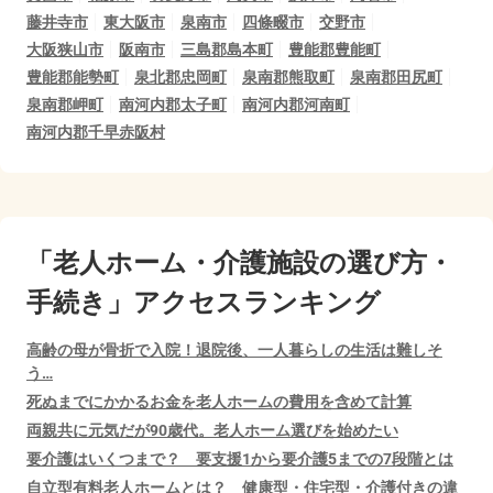
藤井寺市
東大阪市
泉南市
四條畷市
交野市
大阪狭山市
阪南市
三島郡島本町
豊能郡豊能町
豊能郡能勢町
泉北郡忠岡町
泉南郡熊取町
泉南郡田尻町
泉南郡岬町
南河内郡太子町
南河内郡河南町
南河内郡千早赤阪村
「老人ホーム・介護施設の選び方・
手続き」アクセスランキング
高齢の母が骨折で入院！退院後、一人暮らしの生活は難しそ
う…
死ぬまでにかかるお金を老人ホームの費用を含めて計算
両親共に元気だが90歳代。老人ホーム選びを始めたい
要介護はいくつまで？ 要支援1から要介護5までの7段階とは
自立型有料老人ホームとは？ 健康型・住宅型・介護付きの違