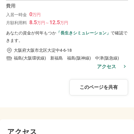
費用
0
入居一時金
万
円
8.5
12.5
月額利用料
万
円
～
万
円
あなたの資金が何年もつか
「長生きシミュレーション」
で確認で
きます。
大阪府大阪市北区大淀中4-6-18
福島(大阪環状線) 新福島 福島(阪神線) 中津(阪急線)
アクセス
このページを共有
アクセス