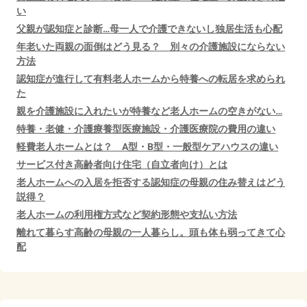
い
父親が認知症と診断…母一人で介護できないし独居生活も心配
年老いた両親の面倒はどう見る？ 別々の介護施設にならない
方法
認知症が進行して有料老人ホームから特養への転居を求められ
た
親を介護施設に入れたいが特養など老人ホームの空きがない…
特養・老健・介護療養型医療施設・介護医療院の費用の違い
軽費老人ホームとは？ A型・B型・一般型ケアハウスの違い
サービス付き高齢者向け住宅（自立者向け）とは
老人ホームへの入居を拒否する認知症の母親の住み替えはどう
説得？
老人ホームの利用権方式など契約形態や支払い方法
離れて暮らす高齢の母親の一人暮らし。頭も体も弱ってきて心
配