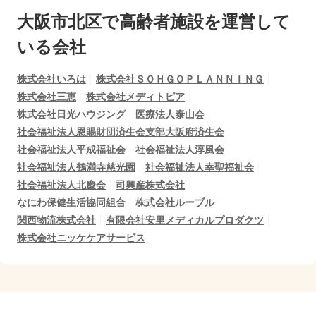
大阪市北区で
高齢者施設を運営して
いる会社
株式会社いろは
株式会社ＳＯＨＧＯＰＬＡＮＮＩＮＧ
株式会社三恵
株式会社メディトピア
株式会社日光ハウジング
医療法人泰山会
社会福祉法人恩賜財団済生会支部大阪府済生会
社会福祉法人平成福祉会
社会福祉法人淳風会
社会福祉法人鶴満寺慈光園
社会福祉法人幸聖福祉会
社会福祉法人北慶会
司興産株式会社
なにわ保健生活協同組合
株式会社ルーブル
関西物流株式会社
有限会社安里メディカルプロダクツ
株式会社ニッケケアサービス