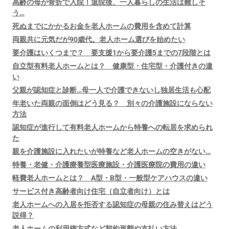
高齢の母が骨折で入院！退院後、一人暮らしの生活は難しそ
う…
死ぬまでにかかるお金を老人ホームの費用を含めて計算
両親共に元気だが90歳代。老人ホーム選びを始めたい
要介護はいくつまで？ 要支援1から要介護5までの7段階とは
自立型有料老人ホームとは？ 健康型・住宅型・介護付きの違
い
父親が認知症と診断…母一人で介護できないし独居生活も心配
年老いた両親の面倒はどう見る？ 別々の介護施設にならない
方法
認知症が進行して有料老人ホームから特養への転居を求められ
た
親を介護施設に入れたいが特養など老人ホームの空きがない…
特養・老健・介護療養型医療施設・介護医療院の費用の違い
軽費老人ホームとは？ A型・B型・一般型ケアハウスの違い
サービス付き高齢者向け住宅（自立者向け）とは
老人ホームへの入居を拒否する認知症の母親の住み替えはどう
説得？
老人ホームの利用権方式など契約形態や支払い方法