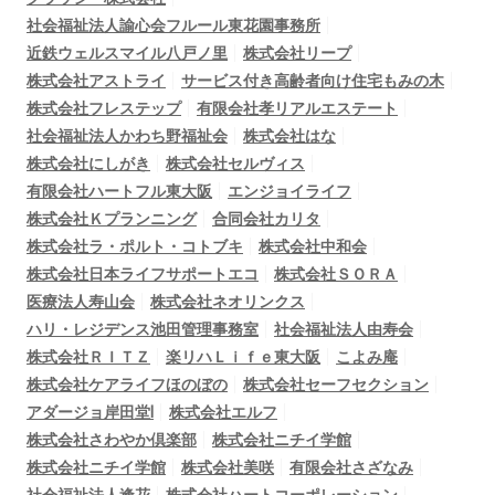
社会福祉法人諭心会フルール東花園事務所
近鉄ウェルスマイル八戸ノ里
株式会社リープ
株式会社アストライ
サービス付き高齢者向け住宅もみの木
株式会社フレステップ
有限会社孝リアルエステート
社会福祉法人かわち野福祉会
株式会社はな
株式会社にしがき
株式会社セルヴィス
有限会社ハートフル東大阪
エンジョイライフ
株式会社Ｋプランニング
合同会社カリタ
株式会社ラ・ポルト・コトブキ
株式会社中和会
株式会社日本ライフサポートエコ
株式会社ＳＯＲＡ
医療法人寿山会
株式会社ネオリンクス
ハリ・レジデンス池田管理事務室
社会福祉法人由寿会
株式会社ＲＩＴＺ
楽リハＬｉｆｅ東大阪
こよみ庵
株式会社ケアライフほのぼの
株式会社セーフセクション
アダージョ岸田堂Ⅰ
株式会社エルフ
株式会社さわやか倶楽部
株式会社ニチイ学館
株式会社ニチイ学館
株式会社美咲
有限会社さざなみ