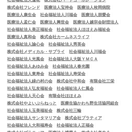
社会福祉法人逢花
株式会社ハートコーポレーション
株式会社フレンド
医療法人宝持会
医療法人枚岡病院
医療法人康生会
社会福祉法人川福会
医療法人朋愛会
医療法人孟仁会
医療法人興世会
医療法人越宗会財団法人
社会福祉法人美正福祉会
社会福祉法人ほほえみ福祉会
医療法人真和会
株式会社カームネスライフ
社会福祉法人諭心会
社会福祉法人秀英会
株式会社メディカル・サプライ
社会福祉法人川福会
社会福祉法人光風会
社会福祉法人大阪ＹＭＣＡ
社会福祉法人あゆみ会
社会福祉法人春光園
社会福祉法人東寿会
社会福祉法人寿栄会
社会福祉法人緑の村の会
株式会社中和会
有限会社三栄
社会福祉法人弘友福祉会
社会福祉法人仁風会
社会福祉法人天心会
有限会社ほほえみ
株式会社やよいぷらねっと
医療生協かわち野生活協同組合
社会福祉法人玉美福祉会
株式会社三輪
社会福祉法人サンタマリア会
株式会社プラティア
社会福祉法人大和福寿会
社会福祉法人正福会