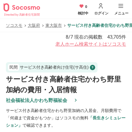
0
検討中
ログイン
メニュー
Directed by 高齢者住宅新聞
ソコスモ
大阪府
東大阪市
サービス付き高齢者住宅かわち野
8/7
現在の掲載数
43,705
件
老人ホーム検索サイトはソコスモ
民間
サービス付き高齢者向け住宅(サ高住)
サービス付き高齢者住宅かわち野里
加納の費用・入居情報
社会福祉法人かわち野福祉会
サービス付き高齢者住宅かわち野里加納
の入居金、月額費用で
「何歳まで資金がもつか」はソコスモの無料
「長生きシミュレー
ション」
で確認できます。