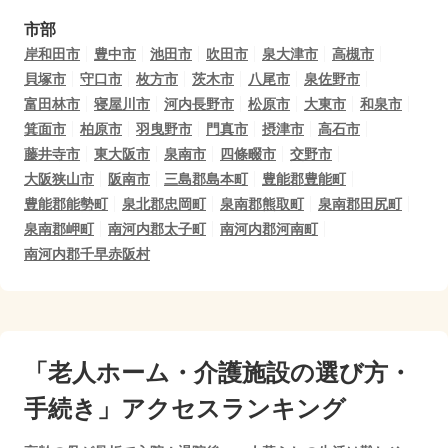
市部
岸和田市
豊中市
池田市
吹田市
泉大津市
高槻市
貝塚市
守口市
枚方市
茨木市
八尾市
泉佐野市
富田林市
寝屋川市
河内長野市
松原市
大東市
和泉市
箕面市
柏原市
羽曳野市
門真市
摂津市
高石市
藤井寺市
東大阪市
泉南市
四條畷市
交野市
大阪狭山市
阪南市
三島郡島本町
豊能郡豊能町
豊能郡能勢町
泉北郡忠岡町
泉南郡熊取町
泉南郡田尻町
泉南郡岬町
南河内郡太子町
南河内郡河南町
南河内郡千早赤阪村
「老人ホーム・介護施設の選び方・
手続き」アクセスランキング