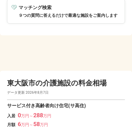
マッチング検索
９つの質問に答えるだけで最適な施設をご案内します
東大阪市の
介護施設の料金相場
データ更新
2026年8月7日
サービス付き高齢者向け住宅(サ高住)
0
288
入居
万
円～
万
円
6
58
月額
万
円～
万
円