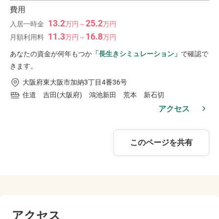
費用
13.2
25.2
入居一時金
万
円
～
万
円
11.3
16.8
月額利用料
万
円
～
万
円
あなたの資金が何年もつか
「長生きシミュレーション」
で確認で
きます。
大阪府東大阪市加納3丁目4番36号
住道 吉田(大阪府) 鴻池新田 荒本 新石切
アクセス
このページを共有
アクセス