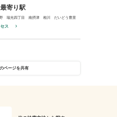
最寄り駅
野 瑞光四丁目 南摂津 相川 だいどう豊里
クセス
のページを共有