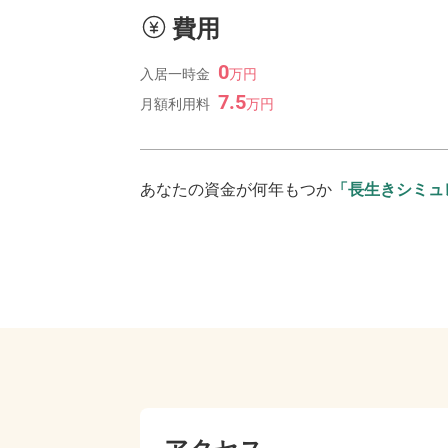
費用
0
入居一時金
万
円
7.5
月額利用料
万
円
あなたの資金が何年もつか
「長生きシミュ