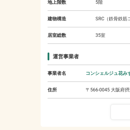
地上階数
5
階
建物構造
SRC（鉄骨鉄筋
居室総数
35
室
運営事業者
事業者名
コンシェルジュ花み
住所
〒
566-0045
大阪府摂