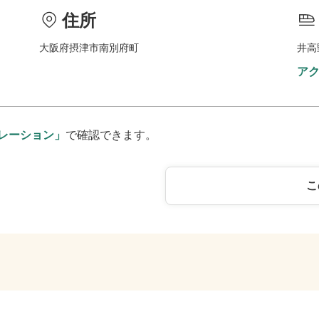
住所
大阪府摂津市南別府町
井高
ア
レーション」
で確認できます。
こ