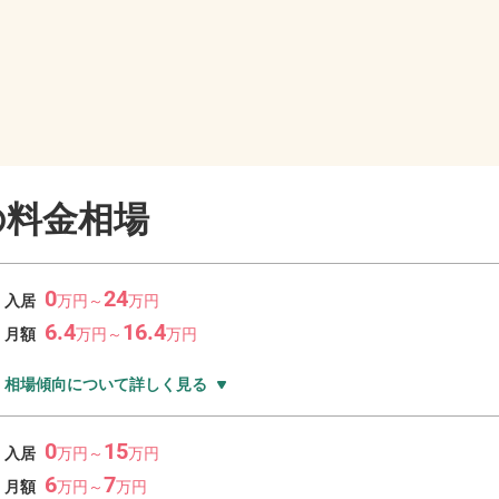
の料金相場
0
24
入居
万
円～
万
円
6.4
16.4
月額
万
円～
万
円
相場傾向について詳しく見る
0
15
入居
万
円～
万
円
6
7
月額
万
円～
万
円