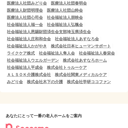
医療法人社団みどり会
医療法人社団春明会
医療法人財団明理会
医療法人社団山粋会
医療法人社団心司会
社会福祉法人朋映会
社会福祉法人福一会
社会福祉法人弘颯会
社会福祉法人恩賜財団済生会支部埼玉県済生会
社会福祉法人庄和和合会
社会福祉法人あすなろ会
社会福祉法人かがやき
株式会社日本ヒューマンサポート
ライクケア株式
社会福祉法人隼人会
社会福祉法人春栄会
社会福祉法人ウエルガーデン
株式会社あすなろホーム
社会福祉法人平成会
株式会社トゥルーケア
ＡＬＳＯＫ介護株式会社
株式会社関東メディカルケア
みどり会
株式会社木下の介護
株式会社学研ココファン
あなたにとって一番の老人ホームをご案内