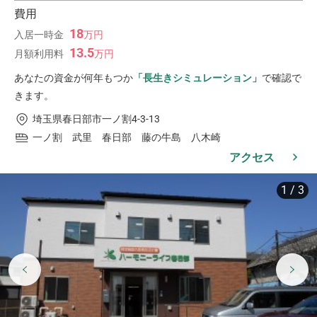
費用
18
入居一時金
万
円
13.5
月額利用料
万
円
あなたの資金が何年もつか
「長生きシミュレーション」
で確認で
きます。
埼玉県春日部市一ノ割4-3-13
一ノ割 武里 春日部 藤の牛島 八木崎
アクセス
1
/
3