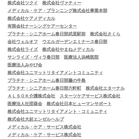
株式会社ツクイ
株式会社ヴァティー
メディカル・ケア・プランニング株式会社事業本部
株式会社ケアメディカル
有限会社ナーシングケアーセンター
プラチナ・シニアホーム春日部武里駅前
株式会社さくら
会社ウェルオフ
ウエルガーデンエミナース春日部
株式会社ライズ
株式会社やまねメディカル
サンライズ・ヴィラ春日部
医療法人浜崎医院
医療法人みやび会
株式会社ユニマットリタイアメントコミュニティ
プラチナ・シニアホーム春日部藤の牛島
プラチナ・シニアホーム春日部六軒町
株式会社エターナル
ＡＬＳＯＫ介護株式会社
スターツケアサービス株式会社
医療法人社団葵会
株式会社日本ヒューマンサポート
株式会社ユニマットリタイアメント・コミュニティ
株式会社大起エンゼルヘルプ
メディカル・ケア・サービス株式会社
メディカル・ケア・サービス株式会社