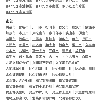
さいたま市見沼区
さいたま市中央区
さいたま市桜区
さいたま市浦和区
さいたま市南区
さいたま市緑区
さいたま市岩槻区
市部
川越市
熊谷市
川口市
行田市
秩父市
所沢市
飯能市
加須市
本庄市
東松山市
春日部市
狭山市
羽生市
鴻巣市
深谷市
上尾市
草加市
越谷市
蕨市
戸田市
入間市
朝霞市
志木市
和光市
新座市
桶川市
久喜市
北本市
八潮市
富士見市
三郷市
蓮田市
坂戸市
幸手市
鶴ヶ島市
日高市
吉川市
ふじみ野市
白岡市
北足立郡伊奈町
入間郡三芳町
入間郡毛呂山町
入間郡越生町
比企郡滑川町
比企郡嵐山町
比企郡小川町
比企郡川島町
比企郡吉見町
比企郡鳩山町
比企郡ときがわ町
秩父郡横瀬町
秩父郡皆野町
秩父郡長瀞町
秩父郡小鹿野町
秩父郡東秩父村
児玉郡美里町
児玉郡神川町
児玉郡上里町
大里郡寄居町
南埼玉郡宮代町
北葛飾郡杉戸町
北葛飾郡松伏町