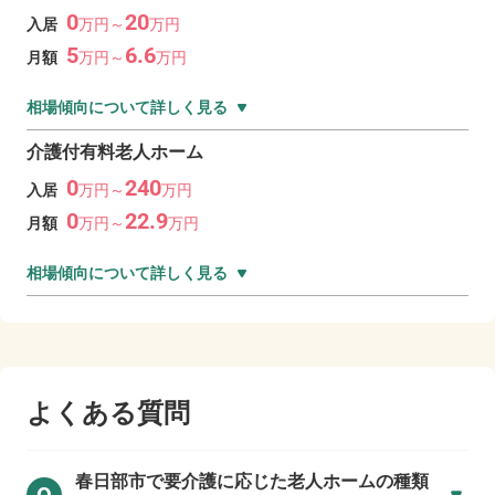
0
20
入居
万
円～
万
円
5
6.6
月額
万
円～
万
円
相場傾向について詳しく見る
介護付有料老人ホーム
0
240
入居
万
円～
万
円
0
22.9
月額
万
円～
万
円
相場傾向について詳しく見る
よくある質問
春日部市で
要介護に応じた老人ホームの種類