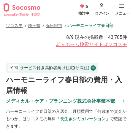
0
検討中
ログイン
メニュー
Directed by 高齢者住宅新聞
ソコスモ
埼玉県
春日部市
ハーモニーライフ春日部
8/9
現在の掲載数
43,705
件
老人ホーム検索サイトはソコスモ
民間
サービス付き高齢者向け住宅(サ高住)
ハーモニーライフ春日部の費用・入
居情報
メディカル・ケア・プランニング株式会社事業本部
ハーモニーライフ春日部
の入居金、月額費用で「何歳まで資金が
もつか」はソコスモの無料
「長生きシミュレーション」
で確認で
きます。