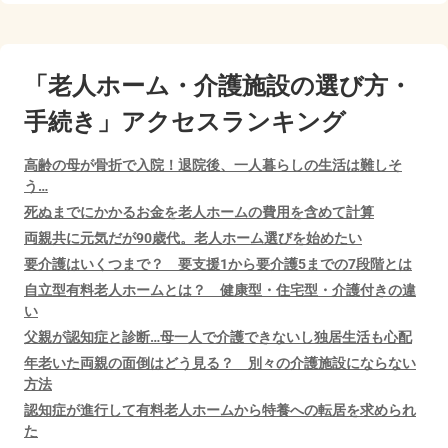
「老人ホーム・介護施設の選び方・
手続き」アクセスランキング
高齢の母が骨折で入院！退院後、一人暮らしの生活は難しそ
う…
死ぬまでにかかるお金を老人ホームの費用を含めて計算
両親共に元気だが90歳代。老人ホーム選びを始めたい
要介護はいくつまで？ 要支援1から要介護5までの7段階とは
自立型有料老人ホームとは？ 健康型・住宅型・介護付きの違
い
父親が認知症と診断…母一人で介護できないし独居生活も心配
年老いた両親の面倒はどう見る？ 別々の介護施設にならない
方法
認知症が進行して有料老人ホームから特養への転居を求められ
た