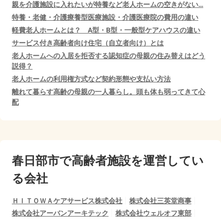
親を介護施設に入れたいが特養など老人ホームの空きがない…
特養・老健・介護療養型医療施設・介護医療院の費用の違い
軽費老人ホームとは？ A型・B型・一般型ケアハウスの違い
サービス付き高齢者向け住宅（自立者向け）とは
老人ホームへの入居を拒否する認知症の母親の住み替えはどう
説得？
老人ホームの利用権方式など契約形態や支払い方法
離れて暮らす高齢の母親の一人暮らし。頭も体も弱ってきて心
配
春日部市で
高齢者施設を運営してい
る会社
ＨＩＴＯＷＡケアサービス株式会社
株式会社三英堂商事
株式会社アーバンアーキテック
株式会社ウェルオフ東部