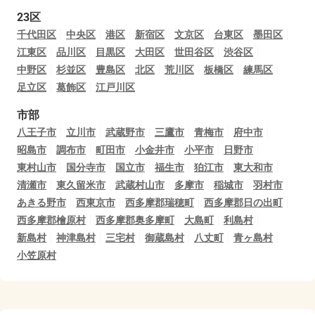
23区
千代田区
中央区
港区
新宿区
文京区
台東区
墨田区
江東区
品川区
目黒区
大田区
世田谷区
渋谷区
中野区
杉並区
豊島区
北区
荒川区
板橋区
練馬区
足立区
葛飾区
江戸川区
市部
八王子市
立川市
武蔵野市
三鷹市
青梅市
府中市
昭島市
調布市
町田市
小金井市
小平市
日野市
東村山市
国分寺市
国立市
福生市
狛江市
東大和市
清瀬市
東久留米市
武蔵村山市
多摩市
稲城市
羽村市
あきる野市
西東京市
西多摩郡瑞穂町
西多摩郡日の出町
西多摩郡檜原村
西多摩郡奥多摩町
大島町
利島村
新島村
神津島村
三宅村
御蔵島村
八丈町
青ヶ島村
小笠原村