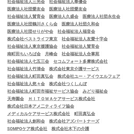
社会福祉法人三光会
社会福祉法人奉優会
医療法人社団愛友会
医療法人社団愛友会
社会福祉法人賛育会
医療法人久盛会
医療法人社団永生会
医療法人社団鶴川さくら会
医療法人社団久和会
医療法人社団せりがや会
社会福祉法人福音会
株式会社ベストライフ東京
社会福祉法人友愛十字会
社会福祉法人東京援護協会
社会福祉法人賛育会
南町田ちいろば会
月峰会
社会福祉法人合掌苑
社会福祉法人七五三会
セコムフォート多摩株式会社
社会福祉法人竹清会
株式会社東京介護サービス
社会福祉法人町田真弘会
株式会社ユー・アイウエルフェア
社会福祉法人悠々会
株式会社つくしんぼ
社会福祉法人町田市福祉サービス協会
みどり福祉会
天寿園会
ＨＩＴＯＷＡケアサービス株式会社
株式会社日本アメ二ティライフ協会
メディカルケアサービス株式会社
町田真弘会
社会福祉法人創和会
株式会社アズパートナーズ
SOMPOケア株式会社
株式会社木下の介護