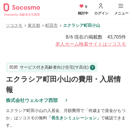
0
検討中
ログイン
メニュー
Directed by 高齢者住宅新聞
ソコスモ
東京都
町田市
エクラシア町田小山
8/6
現在の掲載数
43,705
件
老人ホーム検索サイトはソコスモ
民間
サービス付き高齢者向け住宅(サ高住)
エクラシア町田小山の費用・入居情
報
株式会社ウェルオフ西部
エクラシア町田小山
の入居金、月額費用で「何歳まで資金がもつ
か」はソコスモの無料
「長生きシミュレーション」
で確認できま
す。