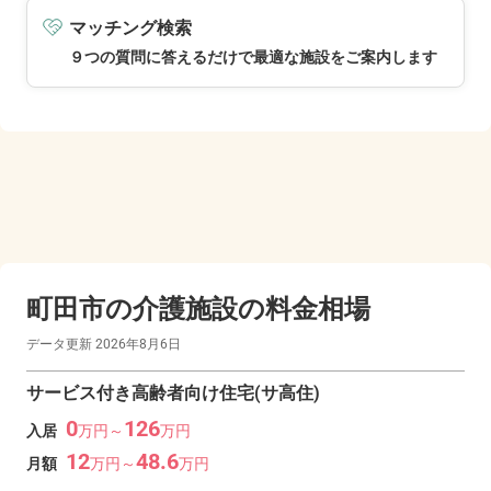
マッチング検索
９つの質問に答えるだけで最適な施設をご案内します
町田市の
介護施設の料金相場
データ更新
2026年8月6日
サービス付き高齢者向け住宅(サ高住)
0
126
入居
万
円～
万
円
12
48.6
月額
万
円～
万
円