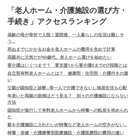
「老人ホーム・介護施設の選び方・
手続き」アクセスランキング
高齢の母が骨折で入院！退院後、一人暮らしの生活は難しそ
う…
死ぬまでにかかるお金を老人ホームの費用を含めて計算
両親共に元気だが90歳代。老人ホーム選びを始めたい
要介護はいくつまで？ 要支援1から要介護5までの7段階とは
自立型有料老人ホームとは？ 健康型・住宅型・介護付きの違
い
父親が認知症と診断…母一人で介護できないし独居生活も心配
年老いた両親の面倒はどう見る？ 別々の介護施設にならない
方法
認知症が進行して有料老人ホームから特養への転居を求められ
た
親を介護施設に入れたいが特養など老人ホームの空きがない…
特養・老健・介護療養型医療施設・介護医療院の費用の違い