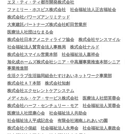
エヌ・ティ・ティ都市開発株式会社
ファミリー・ホスピス株式会社
社会福祉法人正吉福祉会
株式会社パワーズアンリミテッド
大東建託パートナーズ株式会社町田営業所
医療法人社団はなまる会
株式会社日本アメニティライフ協会
株式会社サンスマイル
社会福祉法人賛育会法人事務局
株式会社ナルド
株式会社スマイル営業本部
社会福祉法人嘉祥会
旭化成ホームズ株式会社シニア・中高層事業推進本部シニア
事業推進部
生活クラブ生活協同組合たすけあいネットワーク事業部
株式会社ＡＴ本部
株式会社知創
株式会社エクセレントケアシステム
メディカル・ケア・サービス株式会社
医療法人社団芙蓉会
株式会社ハーフ・センチュリー・モア
社会福祉法人芙蓉会
医療法人社団康心会
社会福祉法人共助会
社会福祉法人平成記念会
有限会社湘南ふれあいの園
株式会社小俣組
社会福祉法人永寿会
社会福祉法人泰政会