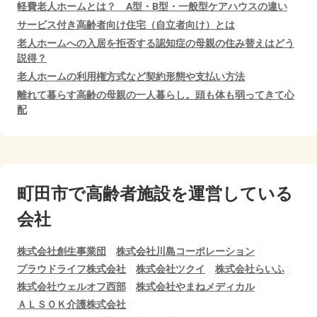
軽費老人ホームとは？ A型・B型・一般型ケアハウスの違い
サービス付き高齢者向け住宅（自立者向け）とは
老人ホームへの入居を拒否する認知症の母親の住み替えはどう
説得？
老人ホームの利用権方式など契約形態や支払い方法
離れて暮らす高齢の母親の一人暮らし。頭も体も弱ってきて心
配
町田市で
高齢者施設を運営している
会社
株式会社創生事業団
株式会社川島コーポレーション
プラウドライフ株式会社
株式会社ツクイ
株式会社らいふ
株式会社ウェルオフ西部
株式会社やまねメディカル
ＡＬＳＯＫ介護株式会社