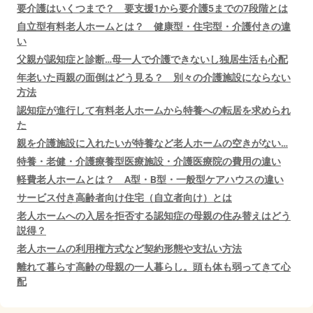
要介護はいくつまで？ 要支援1から要介護5までの7段階とは
自立型有料老人ホームとは？ 健康型・住宅型・介護付きの違
い
父親が認知症と診断…母一人で介護できないし独居生活も心配
年老いた両親の面倒はどう見る？ 別々の介護施設にならない
方法
認知症が進行して有料老人ホームから特養への転居を求められ
た
親を介護施設に入れたいが特養など老人ホームの空きがない…
特養・老健・介護療養型医療施設・介護医療院の費用の違い
軽費老人ホームとは？ A型・B型・一般型ケアハウスの違い
サービス付き高齢者向け住宅（自立者向け）とは
老人ホームへの入居を拒否する認知症の母親の住み替えはどう
説得？
老人ホームの利用権方式など契約形態や支払い方法
離れて暮らす高齢の母親の一人暮らし。頭も体も弱ってきて心
配