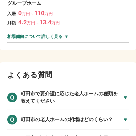
グループホーム
0
110
入居
万
円～
万
円
4.2
13.4
月額
万
円～
万
円
相場傾向について詳しく見る
よくある質問
町田市で
要介護に応じた老人ホームの種類を
Q
教えてください
Q
町田市の
老人ホームの相場はどのくらい？