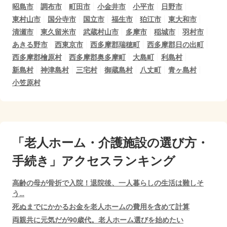
昭島市
調布市
町田市
小金井市
小平市
日野市
東村山市
国分寺市
国立市
福生市
狛江市
東大和市
清瀬市
東久留米市
武蔵村山市
多摩市
稲城市
羽村市
あきる野市
西東京市
西多摩郡瑞穂町
西多摩郡日の出町
西多摩郡檜原村
西多摩郡奥多摩町
大島町
利島村
新島村
神津島村
三宅村
御蔵島村
八丈町
青ヶ島村
小笠原村
「老人ホーム・介護施設の選び方・
手続き」アクセスランキング
高齢の母が骨折で入院！退院後、一人暮らしの生活は難しそ
う…
死ぬまでにかかるお金を老人ホームの費用を含めて計算
両親共に元気だが90歳代。老人ホーム選びを始めたい