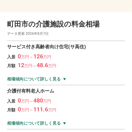
町田市の
介護施設の料金相場
データ更新
2026年8月7日
サービス付き高齢者向け住宅(サ高住)
0
126
入居
万
円～
万
円
12
48.6
月額
万
円～
万
円
相場傾向について詳しく見る
介護付有料老人ホーム
0
480
入居
万
円～
万
円
0
111.6
月額
万
円～
万
円
相場傾向について詳しく見る