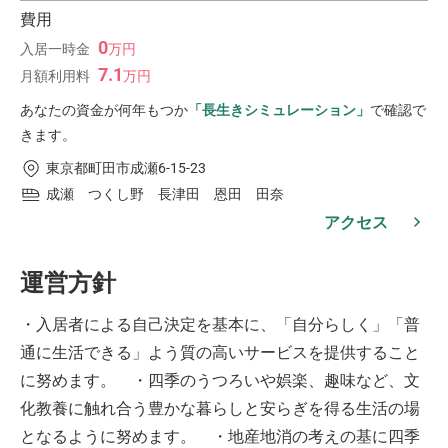
費用
0
入居一時金
万
円
7.1
月額利用料
万
円
あなたの資金が何年もつか
「長生きシミュレーション」
で確認で
きます。
東京都町田市成瀬6-15-23
成瀬 つくし野 長津田 恩田 田奈
アクセス
運営方針
・入居者による自己決定を基本に、「自分らしく」「普
通に生活できる」よう質の高いサービスを提供すること
に努めます。 ・四季のうつろいや娯楽、趣味など、文
化教養に触れ合う豊かな暮らしと安らぎを得る生活の場
となるように努めます。 ・地産地消の考えの基に四季