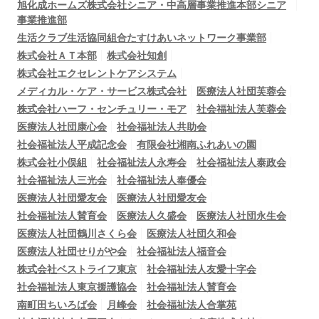
旭化成ホームズ株式会社シニア・中高層事業推進本部シニア
事業推進部
生活クラブ生活協同組合たすけあいネットワーク事業部
株式会社ＡＴ本部
株式会社知創
株式会社エクセレントケアシステム
メディカル・ケア・サービス株式会社
医療法人社団芙蓉会
株式会社ハーフ・センチュリー・モア
社会福祉法人芙蓉会
医療法人社団康心会
社会福祉法人共助会
社会福祉法人平成記念会
有限会社湘南ふれあいの園
株式会社小俣組
社会福祉法人永寿会
社会福祉法人泰政会
社会福祉法人三光会
社会福祉法人奉優会
医療法人社団愛友会
医療法人社団愛友会
社会福祉法人賛育会
医療法人久盛会
医療法人社団永生会
医療法人社団鶴川さくら会
医療法人社団久和会
医療法人社団せりがや会
社会福祉法人福音会
株式会社ベストライフ東京
社会福祉法人友愛十字会
社会福祉法人東京援護協会
社会福祉法人賛育会
南町田ちいろば会
月峰会
社会福祉法人合掌苑