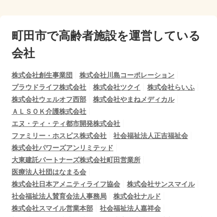
町田市で
高齢者施設を運営している
会社
株式会社創生事業団
株式会社川島コーポレーション
プラウドライフ株式会社
株式会社ツクイ
株式会社らいふ
株式会社ウェルオフ西部
株式会社やまねメディカル
ＡＬＳＯＫ介護株式会社
エヌ・ティ・ティ都市開発株式会社
ファミリー・ホスピス株式会社
社会福祉法人正吉福祉会
株式会社パワーズアンリミテッド
大東建託パートナーズ株式会社町田営業所
医療法人社団はなまる会
株式会社日本アメニティライフ協会
株式会社サンスマイル
社会福祉法人賛育会法人事務局
株式会社ナルド
株式会社スマイル営業本部
社会福祉法人嘉祥会