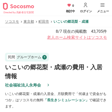
0
検討中
ログイン
メニュー
Directed by 高齢者住宅新聞
ソコスモ
東京都
町田市
いこいの郷花梨・成瀬
8/7
現在の掲載数
43,705
件
老人ホーム検索サイトはソコスモ
民間
グループホーム
いこいの郷花梨・成瀬の費用・入居
情報
社会福祉法人永寿会
いこいの郷花梨・成瀬
の入居金、月額費用で「何歳まで資金がも
つか」はソコスモの無料
「長生きシミュレーション」
で確認でき
ます。