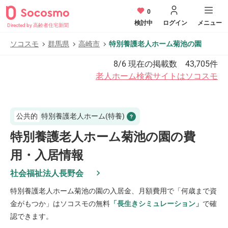
0
検討中
ログイン
メニュー
Directed by 高齢者住宅新聞
ソコスモ
群馬県
高崎市
特別養護老人ホーム菊池の園
8/6
現在の掲載数
43,705
件
老人ホーム検索サイトはソコスモ
公共的
特別養護老人ホーム(特養)
特別養護老人ホーム菊池の園の費
用・入居情報
社会福祉法人長野会
特別養護老人ホーム菊池の園
の入居金、月額費用で「何歳まで資
金がもつか」はソコスモの無料
「長生きシミュレーション」
で確
認できます。