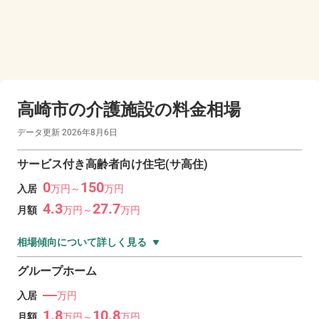
高崎市の
介護施設の料金相場
データ更新
2026年8月6日
サービス付き高齢者向け住宅(サ高住)
0
150
入居
万
円～
万
円
4.3
27.7
月額
万
円～
万
円
相場傾向について詳しく見る
グループホーム
―
入居
万円
1.8
10.8
月額
万
円～
万
円