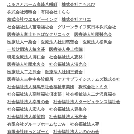
ふるさとホーム高崎八幡町
株式会社こもれび
株式会社渚鴎会
有限会社くらら
株式会社ウエルビーイング
株式会社アリエ
社会福祉法人苗場福祉会
グリーンライフ東日本株式会社
医療法人富士たちばなクリニック
医療法人社団醫光会
医療法人十薬会
医療法人社団慈瑩会
医療法人松沢会
一般財団法人榛名荘
医療法人井上病院
特定医療法人博仁会
社会福祉法人恵林
医療法人社団水火会
社会福祉法人清光会
医療法人二之沢会
医療法人社団三愛会
医療法人吉井中央診療所
ケアサプライシステムズ株式会社
社会福祉法人群馬県社会福祉事業団
株式会社トミタ
社会福祉法人高崎福祉倶楽部
社会福祉法人二之沢真福会
社会福祉法人幸養の会
社会福祉法人タービュランス福祉会
社会福祉法人宏志会
社会福祉法人豊生会
社会福祉法人希望館
社会福祉法人玉樹会
有限会社グループホームなごみ
社会福祉法人夢
有限会社ほっとぱーく
社会福祉法人いのかわ会