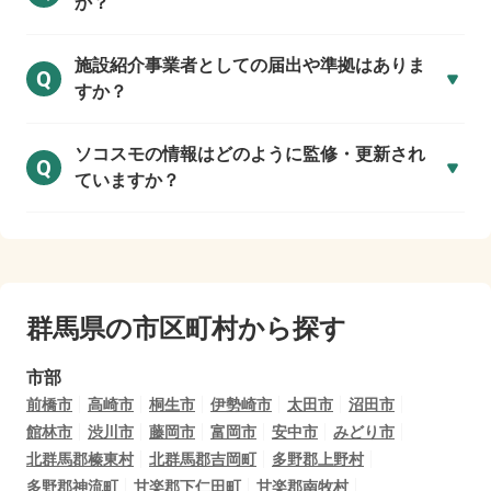
か？
施設紹介事業者としての届出や準拠はありま
Q
すか？
ソコスモの情報はどのように監修・更新され
Q
ていますか？
群馬県の市区町村から探す
市部
前橋市
高崎市
桐生市
伊勢崎市
太田市
沼田市
館林市
渋川市
藤岡市
富岡市
安中市
みどり市
北群馬郡榛東村
北群馬郡吉岡町
多野郡上野村
多野郡神流町
甘楽郡下仁田町
甘楽郡南牧村