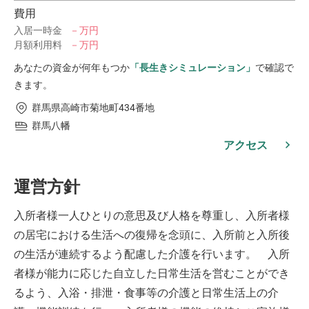
費用
入居一時金
－万円
月額利用料
－万円
あなたの資金が何年もつか
「長生きシミュレーション」
で確認で
きます。
群馬県高崎市菊地町434番地
群馬八幡
アクセス
運営方針
入所者様一人ひとりの意思及び人格を尊重し、入所者様
の居宅における生活への復帰を念頭に、入所前と入所後
の生活が連続するよう配慮した介護を行います。 入所
者様が能力に応じた自立した日常生活を営むことができ
るよう、入浴・排泄・食事等の介護と日常生活上の介