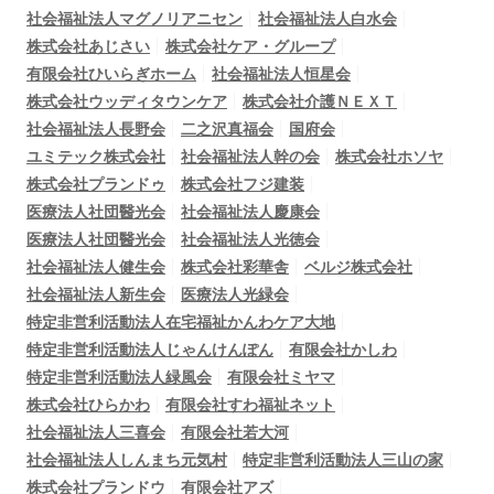
社会福祉法人マグノリアニセン
社会福祉法人白水会
株式会社あじさい
株式会社ケア・グループ
有限会社ひいらぎホーム
社会福祉法人恒星会
株式会社ウッディタウンケア
株式会社介護ＮＥＸＴ
社会福祉法人長野会
二之沢真福会
国府会
ユミテック株式会社
社会福祉法人幹の会
株式会社ホソヤ
株式会社プランドゥ
株式会社フジ建装
医療法人社団醫光会
社会福祉法人慶康会
医療法人社団醫光会
社会福祉法人光徳会
社会福祉法人健生会
株式会社彩華舎
ベルジ株式会社
社会福祉法人新生会
医療法人光緑会
特定非営利活動法人在宅福祉かんわケア大地
特定非営利活動法人じゃんけんぽん
有限会社かしわ
特定非営利活動法人緑風会
有限会社ミヤマ
株式会社ひらかわ
有限会社すわ福祉ネット
社会福祉法人三喜会
有限会社若大河
社会福祉法人しんまち元気村
特定非営利活動法人三山の家
株式会社プランドウ
有限会社アズ