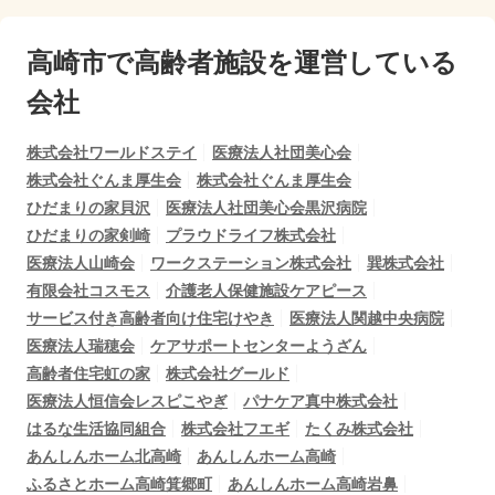
高崎市で
高齢者施設を運営している
会社
株式会社ワールドステイ
医療法人社団美心会
株式会社ぐんま厚生会
株式会社ぐんま厚生会
ひだまりの家貝沢
医療法人社団美心会黒沢病院
ひだまりの家剣崎
プラウドライフ株式会社
医療法人山崎会
ワークステーション株式会社
巽株式会社
有限会社コスモス
介護老人保健施設ケアピース
サービス付き高齢者向け住宅けやき
医療法人関越中央病院
医療法人瑞穂会
ケアサポートセンターようざん
高齢者住宅虹の家
株式会社グールド
医療法人恒信会レスピこやぎ
パナケア真中株式会社
はるな生活協同組合
株式会社フエギ
たくみ株式会社
あんしんホーム北高崎
あんしんホーム高崎
ふるさとホーム高崎箕郷町
あんしんホーム高崎岩鼻