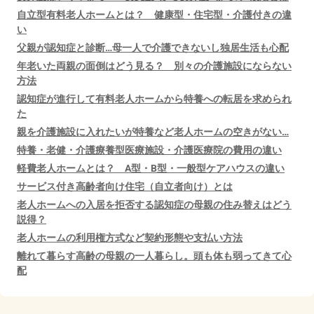
自立型有料老人ホームとは？ 健康型・住宅型・介護付きの違
い
父親が認知症と診断…母一人で介護できないし独居生活も心配
年老いた両親の面倒はどう見る？ 別々の介護施設にならない
方法
認知症が進行して有料老人ホームから特養への転居を求められ
た
親を介護施設に入れたいが特養など老人ホームの空きがない…
特養・老健・介護療養型医療施設・介護医療院の費用の違い
軽費老人ホームとは？ A型・B型・一般型ケアハウスの違い
サービス付き高齢者向け住宅（自立者向け）とは
老人ホームへの入居を拒否する認知症の母親の住み替えはどう
説得？
老人ホームの利用権方式など契約形態や支払い方法
離れて暮らす高齢の母親の一人暮らし。頭も体も弱ってきて心
配