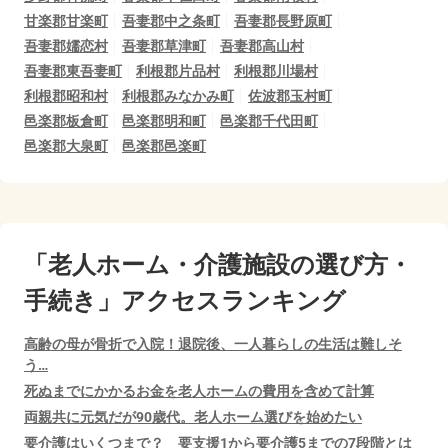
甘楽郡甘楽町
吾妻郡中之条町
吾妻郡長野原町
吾妻郡嬬恋村
吾妻郡草津町
吾妻郡高山村
吾妻郡東吾妻町
利根郡片品村
利根郡川場村
利根郡昭和村
利根郡みなかみ町
佐波郡玉村町
邑楽郡板倉町
邑楽郡明和町
邑楽郡千代田町
邑楽郡大泉町
邑楽郡邑楽町
「老人ホーム・介護施設の選び方・
手続き」アクセスランキング
高齢の母が骨折で入院！退院後、一人暮らしの生活は難しそ
う…
死ぬまでにかかるお金を老人ホームの費用を含めて計算
両親共に元気だが90歳代。老人ホーム選びを始めたい
要介護はいくつまで？ 要支援1から要介護5までの7段階とは