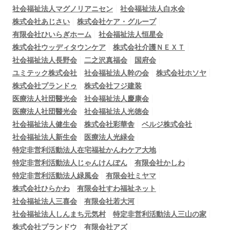
社会福祉法人マグノリアニセン
社会福祉法人白水会
株式会社あじさい
株式会社ケア・グループ
有限会社ひいらぎホーム
社会福祉法人恒星会
株式会社ウッディタウンケア
株式会社介護ＮＥＸＴ
社会福祉法人長野会
二之沢真福会
国府会
ユミテック株式会社
社会福祉法人幹の会
株式会社ホソヤ
株式会社プランドゥ
株式会社フジ建装
医療法人社団醫光会
社会福祉法人慶康会
医療法人社団醫光会
社会福祉法人光徳会
社会福祉法人健生会
株式会社彩華舎
ベルジ株式会社
社会福祉法人新生会
医療法人光緑会
特定非営利活動法人在宅福祉かんわケア大地
特定非営利活動法人じゃんけんぽん
有限会社かしわ
特定非営利活動法人緑風会
有限会社ミヤマ
株式会社ひらかわ
有限会社すわ福祉ネット
社会福祉法人三喜会
有限会社若大河
社会福祉法人しんまち元気村
特定非営利活動法人三山の家
株式会社プランドウ
有限会社アズ