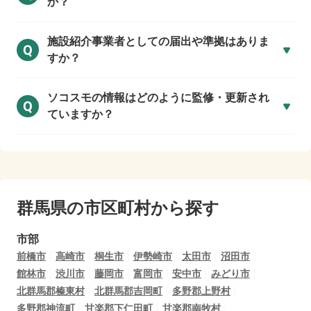
か？
施設紹介事業者としての届出や準拠はありま
Q
すか？
ソコスモの情報はどのように監修・更新され
Q
ていますか？
群馬県の市区町村から探す
市部
前橋市
高崎市
桐生市
伊勢崎市
太田市
沼田市
館林市
渋川市
藤岡市
富岡市
安中市
みどり市
北群馬郡榛東村
北群馬郡吉岡町
多野郡上野村
多野郡神流町
甘楽郡下仁田町
甘楽郡南牧村