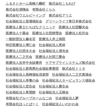
ふるさとホーム高崎八幡町
株式会社こもれび
株式会社渚鴎会
有限会社くらら
株式会社ウエルビーイング
株式会社アリエ
社会福祉法人苗場福祉会
グリーンライフ東日本株式会社
医療法人富士たちばなクリニック
医療法人社団醫光会
医療法人十薬会
医療法人社団慈瑩会
医療法人松沢会
一般財団法人榛名荘
医療法人井上病院
特定医療法人博仁会
社会福祉法人恵林
医療法人社団水火会
社会福祉法人清光会
医療法人二之沢会
医療法人社団三愛会
医療法人吉井中央診療所
ケアサプライシステムズ株式会社
社会福祉法人群馬県社会福祉事業団
株式会社トミタ
社会福祉法人高崎福祉倶楽部
社会福祉法人二之沢真福会
社会福祉法人幸養の会
社会福祉法人タービュランス福祉会
社会福祉法人宏志会
社会福祉法人豊生会
社会福祉法人希望館
社会福祉法人玉樹会
有限会社グループホームなごみ
社会福祉法人夢
有限会社ほっとぱーく
社会福祉法人いのかわ会