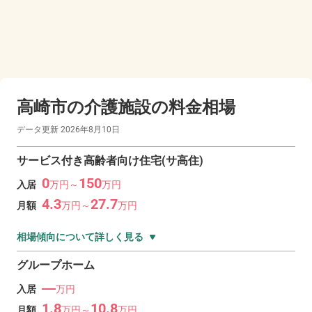
高崎市の
介護施設の料金相場
データ更新
2026年8月10日
サービス付き高齢者向け住宅(サ高住)
0
150
入居
万
円～
万
円
4.3
27.7
月額
万
円～
万
円
相場傾向について詳しく見る
グループホーム
―
入居
万円
1.8
10.8
月額
万
円～
万
円