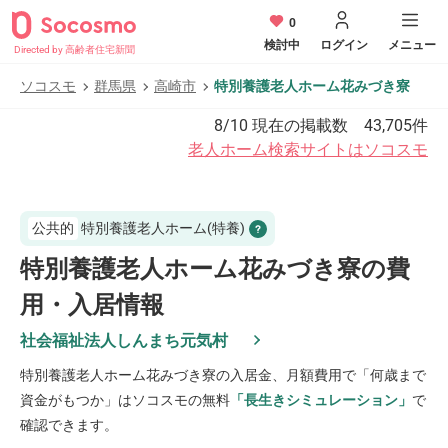
0
検討中
ログイン
メニュー
Directed by 高齢者住宅新聞
ソコスモ
群馬県
高崎市
特別養護老人ホーム花みづき寮
8/10
現在の掲載数
43,705
件
老人ホーム検索サイトはソコスモ
公共的
特別養護老人ホーム(特養)
特別養護老人ホーム花みづき寮の費
用・入居情報
社会福祉法人しんまち元気村
特別養護老人ホーム花みづき寮
の入居金、月額費用で「何歳まで
資金がもつか」はソコスモの無料
「長生きシミュレーション」
で
確認できます。