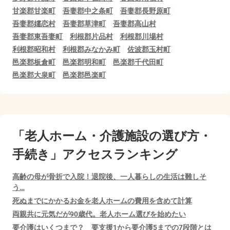
甘楽郡甘楽町
吾妻郡中之条町
吾妻郡長野原町
吾妻郡嬬恋村
吾妻郡草津町
吾妻郡高山村
吾妻郡東吾妻町
利根郡片品村
利根郡川場村
利根郡昭和村
利根郡みなかみ町
佐波郡玉村町
邑楽郡板倉町
邑楽郡明和町
邑楽郡千代田町
邑楽郡大泉町
邑楽郡邑楽町
「老人ホーム・介護施設の選び方・
手続き」アクセスランキング
高齢の母が骨折で入院！退院後、一人暮らしの生活は難しそ
う…
死ぬまでにかかるお金を老人ホームの費用を含めて計算
両親共に元気だが90歳代。老人ホーム選びを始めたい
要介護はいくつまで？ 要支援1から要介護5までの7段階とは