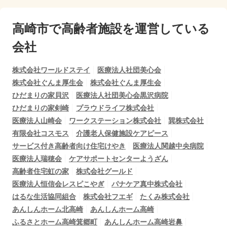
高崎市で
高齢者施設を運営している
会社
株式会社ワールドステイ
医療法人社団美心会
株式会社ぐんま厚生会
株式会社ぐんま厚生会
ひだまりの家貝沢
医療法人社団美心会黒沢病院
ひだまりの家剣崎
プラウドライフ株式会社
医療法人山崎会
ワークステーション株式会社
巽株式会社
有限会社コスモス
介護老人保健施設ケアピース
サービス付き高齢者向け住宅けやき
医療法人関越中央病院
医療法人瑞穂会
ケアサポートセンターようざん
高齢者住宅虹の家
株式会社グールド
医療法人恒信会レスピこやぎ
パナケア真中株式会社
はるな生活協同組合
株式会社フエギ
たくみ株式会社
あんしんホーム北高崎
あんしんホーム高崎
ふるさとホーム高崎箕郷町
あんしんホーム高崎岩鼻