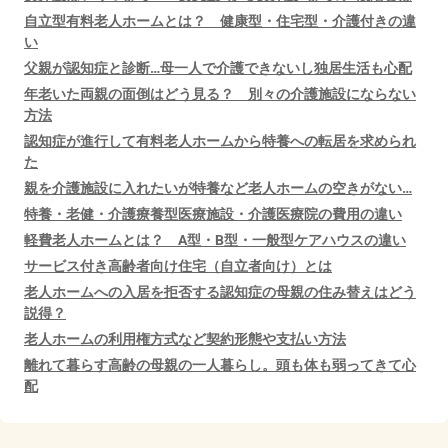
自立型有料老人ホームとは？ 健康型・住宅型・介護付きの違
い
父親が認知症と診断…母一人で介護できないし独居生活も心配
年老いた両親の面倒はどう見る？ 別々の介護施設にならない
方法
認知症が進行して有料老人ホームから特養への転居を求められ
た
親を介護施設に入れたいが特養など老人ホームの空きがない…
特養・老健・介護療養型医療施設・介護医療院の費用の違い
軽費老人ホームとは？ A型・B型・一般型ケアハウスの違い
サービス付き高齢者向け住宅（自立者向け）とは
老人ホームへの入居を拒否する認知症の母親の住み替えはどう
説得？
老人ホームの利用権方式など契約形態や支払い方法
離れて暮らす高齢の母親の一人暮らし。頭も体も弱ってきて心
配