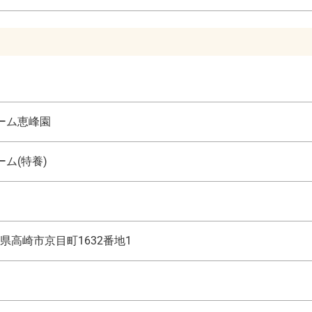
ーム恵峰園
ム(特養)
県高崎市京目町1632番地1