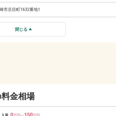
崎市京目町1632番地1
閉じる
の料金相場
0
150
入居
万
円～
万
円