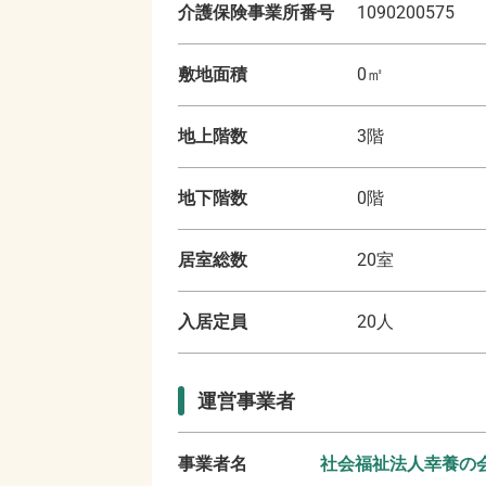
介護保険事業所番号
1090200575
敷地面積
0
㎡
地上階数
3
階
地下階数
0
階
居室総数
20
室
入居定員
20
人
運営事業者
事業者名
社会福祉法人幸養の