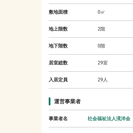
敷地面積
0
㎡
地上階数
2
階
地下階数
0
階
居室総数
29
室
入居定員
29
人
運営事業者
事業者名
社会福祉法人滉洋会