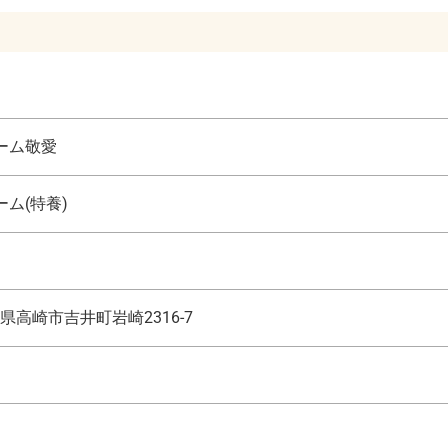
ーム敬愛
ム(特養)
県高崎市吉井町岩崎2316-7