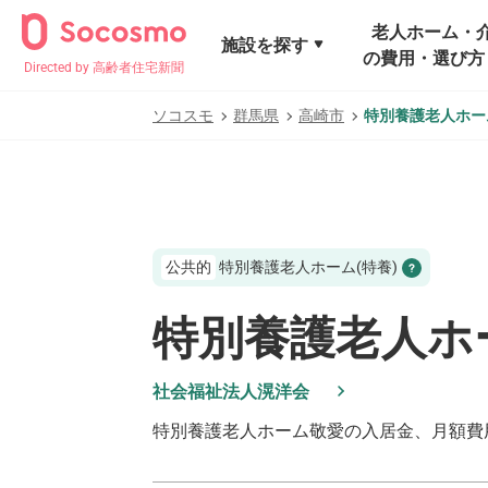
老人ホーム・
施設を探す
の費用・選び方
Directed by 高齢者住宅新聞
ソコスモ
群馬県
高崎市
特別養護老人ホー
公共的
特別養護老人ホーム(特養)
特別養護老人ホ
社会福祉法人滉洋会
特別養護老人ホーム敬愛
の入居金、月額費