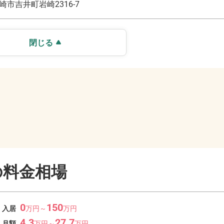
崎市吉井町岩崎2316-7
閉じる
の料金相場
0
150
入居
万
円～
万
円
4.3
27.7
月額
万
円～
万
円