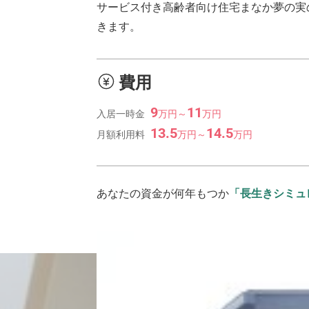
サービス付き高齢者向け住宅まなか夢の実
きます。
費用
9
11
入居一時金
万
円
～
万
円
13.5
14.5
月額利用料
万
円
～
万
円
あなたの資金が何年もつか
「長生きシミュ