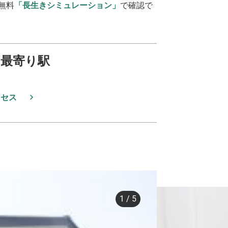
無料
「長生きシミュレーション」
で確認で
最寄り駅
クセス
1
/
5