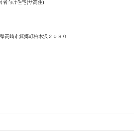
者向け住宅(サ高住)
県高崎市箕郷町柏木沢２０８０