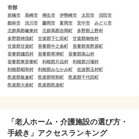
市部
前橋市
高崎市
桐生市
伊勢崎市
太田市
沼田市
館林市
渋川市
藤岡市
富岡市
安中市
みどり市
北群馬郡榛東村
北群馬郡吉岡町
多野郡上野村
多野郡神流町
甘楽郡下仁田町
甘楽郡南牧村
甘楽郡甘楽町
吾妻郡中之条町
吾妻郡長野原町
吾妻郡嬬恋村
吾妻郡草津町
吾妻郡高山村
吾妻郡東吾妻町
利根郡片品村
利根郡川場村
利根郡昭和村
利根郡みなかみ町
佐波郡玉村町
邑楽郡板倉町
邑楽郡明和町
邑楽郡千代田町
邑楽郡大泉町
邑楽郡邑楽町
「老人ホーム・介護施設の選び方・
手続き」アクセスランキング