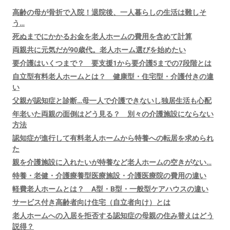
高齢の母が骨折で入院！退院後、一人暮らしの生活は難しそ
う…
死ぬまでにかかるお金を老人ホームの費用を含めて計算
両親共に元気だが90歳代。老人ホーム選びを始めたい
要介護はいくつまで？ 要支援1から要介護5までの7段階とは
自立型有料老人ホームとは？ 健康型・住宅型・介護付きの違
い
父親が認知症と診断…母一人で介護できないし独居生活も心配
年老いた両親の面倒はどう見る？ 別々の介護施設にならない
方法
認知症が進行して有料老人ホームから特養への転居を求められ
た
親を介護施設に入れたいが特養など老人ホームの空きがない…
特養・老健・介護療養型医療施設・介護医療院の費用の違い
軽費老人ホームとは？ A型・B型・一般型ケアハウスの違い
サービス付き高齢者向け住宅（自立者向け）とは
老人ホームへの入居を拒否する認知症の母親の住み替えはどう
説得？