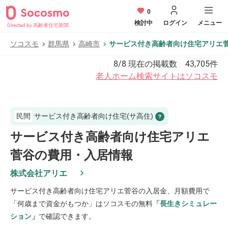
0
検討中
ログイン
メニュー
Directed by 高齢者住宅新聞
ソコスモ
群馬県
高崎市
サービス付き高齢者向け住宅アリエ
8/8
現在の掲載数
43,705
件
老人ホーム検索サイトはソコスモ
民間
サービス付き高齢者向け住宅(サ高住)
サービス付き高齢者向け住宅アリエ
菅谷の費用・入居情報
株式会社アリエ
サービス付き高齢者向け住宅アリエ菅谷
の入居金、月額費用で
「何歳まで資金がもつか」はソコスモの無料
「長生きシミュレー
ション」
で確認できます。