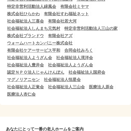
特定非営利活動法人緑風会
有限会社ミヤマ
株式会社ひらかわ
有限会社すわ福祉ネット
社会福祉法人三喜会
有限会社若大河
社会福祉法人しんまち元気村
特定非営利活動法人三山の家
株式会社プランドウ
有限会社アズ
ウォームハートカンパニー株式会社
有限会社ケアーサービス平和
合同会社みろく
社会福祉法人ようざん会
社会福祉法人滉洋会
社会福祉法人豊井会
社会福祉法人ようざん会
認定ＮＰＯ法人じゃんけんぽん
社会福祉法人国府会
マグノリアニセン
社会福祉法人恒星会
社会福祉法人正覚会
社会福祉法人三山会
医療法人原会
医療法人杏仁会
あなたにとって一番の老人ホームをご案内