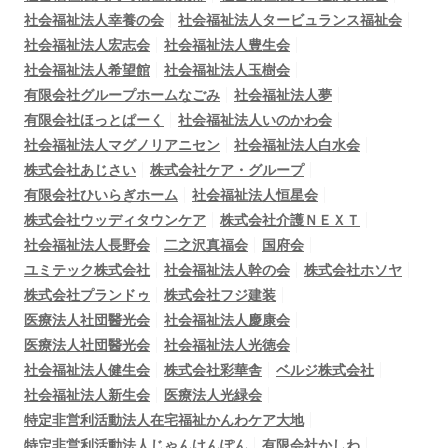
社会福祉法人幸養の会
社会福祉法人タービュランス福祉会
社会福祉法人宏志会
社会福祉法人豊生会
社会福祉法人希望館
社会福祉法人玉樹会
有限会社グループホームなごみ
社会福祉法人夢
有限会社ほっとぱーく
社会福祉法人いのかわ会
社会福祉法人マグノリアニセン
社会福祉法人白水会
株式会社あじさい
株式会社ケア・グループ
有限会社ひいらぎホーム
社会福祉法人恒星会
株式会社ウッディタウンケア
株式会社介護ＮＥＸＴ
社会福祉法人長野会
二之沢真福会
国府会
ユミテック株式会社
社会福祉法人幹の会
株式会社ホソヤ
株式会社プランドゥ
株式会社フジ建装
医療法人社団醫光会
社会福祉法人慶康会
医療法人社団醫光会
社会福祉法人光徳会
社会福祉法人健生会
株式会社彩華舎
ベルジ株式会社
社会福祉法人新生会
医療法人光緑会
特定非営利活動法人在宅福祉かんわケア大地
特定非営利活動法人じゃんけんぽん
有限会社かしわ