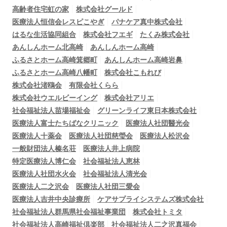
高齢者住宅虹の家
株式会社グールド
医療法人恒信会レスピこやぎ
パナケア真中株式会社
はるな生活協同組合
株式会社フエギ
たくみ株式会社
あんしんホーム北高崎
あんしんホーム高崎
ふるさとホーム高崎箕郷町
あんしんホーム高崎岩鼻
ふるさとホーム高崎八幡町
株式会社こもれび
株式会社渚鴎会
有限会社くらら
株式会社ウエルビーイング
株式会社アリエ
社会福祉法人苗場福祉会
グリーンライフ東日本株式会社
医療法人富士たちばなクリニック
医療法人社団醫光会
医療法人十薬会
医療法人社団慈瑩会
医療法人松沢会
一般財団法人榛名荘
医療法人井上病院
特定医療法人博仁会
社会福祉法人恵林
医療法人社団水火会
社会福祉法人清光会
医療法人二之沢会
医療法人社団三愛会
医療法人吉井中央診療所
ケアサプライシステムズ株式会社
社会福祉法人群馬県社会福祉事業団
株式会社トミタ
社会福祉法人高崎福祉倶楽部
社会福祉法人二之沢真福会