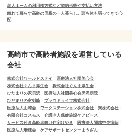
老人ホームの利用権方式など契約形態や支払い方法
離れて暮らす高齢の母親の一人暮らし。頭も体も弱ってきて心
配
高崎市で
高齢者施設を運営している
会社
株式会社ワールドステイ
医療法人社団美心会
株式会社ぐんま厚生会
株式会社ぐんま厚生会
ひだまりの家貝沢
医療法人社団美心会黒沢病院
ひだまりの家剣崎
プラウドライフ株式会社
医療法人山崎会
ワークステーション株式会社
巽株式会社
有限会社コスモス
介護老人保健施設ケアピース
サービス付き高齢者向け住宅けやき
医療法人関越中央病院
医療法人瑞穂会
ケアサポートセンターようざん