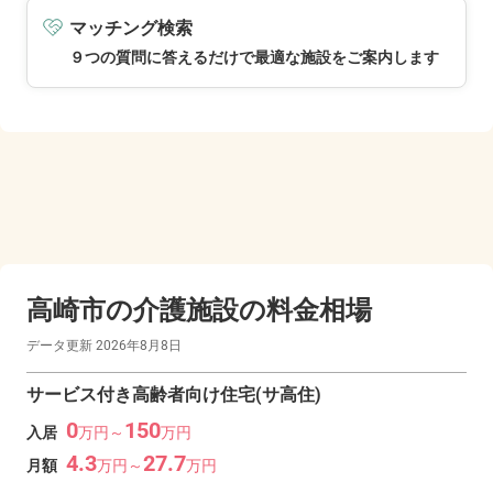
マッチング検索
９つの質問に答えるだけで最適な施設をご案内します
高崎市の
介護施設の料金相場
データ更新
2026年8月8日
サービス付き高齢者向け住宅(サ高住)
0
150
入居
万
円～
万
円
4.3
27.7
月額
万
円～
万
円