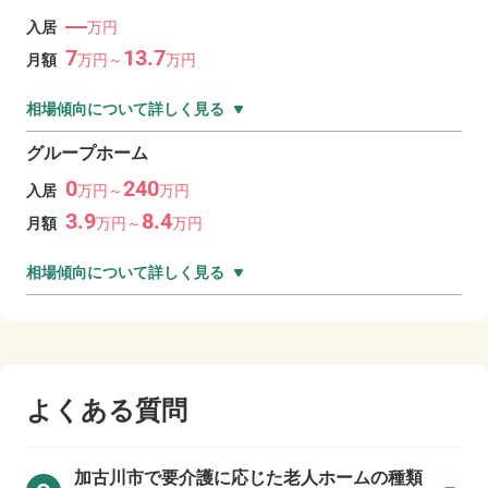
―
入居
万円
7
13.7
月額
万
円～
万
円
相場傾向について詳しく見る
グループホーム
0
240
入居
万
円～
万
円
3.9
8.4
月額
万
円～
万
円
相場傾向について詳しく見る
よくある質問
加古川市で
要介護に応じた老人ホームの種類