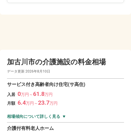
加古川市の
介護施設の料金相場
データ更新
2026年8月10日
サービス付き高齢者向け住宅(サ高住)
0
61.8
入居
万
円～
万
円
6.4
23.7
月額
万
円～
万
円
相場傾向について詳しく見る
介護付有料老人ホーム