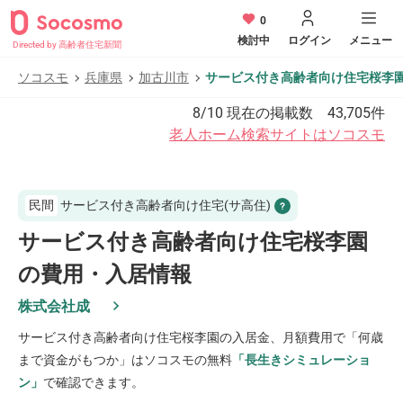
0
検討中
ログイン
メニュー
Directed by 高齢者住宅新聞
ソコスモ
兵庫県
加古川市
サービス付き高齢者向け住宅桜李
8/10
現在の掲載数
43,705
件
老人ホーム検索サイトはソコスモ
民間
サービス付き高齢者向け住宅(サ高住)
サービス付き高齢者向け住宅桜李園
の費用・入居情報
株式会社成
サービス付き高齢者向け住宅桜李園
の入居金、月額費用で「何歳
まで資金がもつか」はソコスモの無料
「長生きシミュレーショ
ン」
で確認できます。