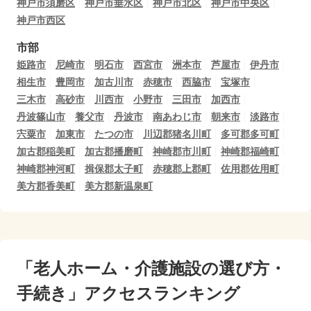
神戸市須磨区
神戸市垂水区
神戸市北区
神戸市中央区
神戸市西区
市部
姫路市
尼崎市
明石市
西宮市
洲本市
芦屋市
伊丹市
相生市
豊岡市
加古川市
赤穂市
西脇市
宝塚市
三木市
高砂市
川西市
小野市
三田市
加西市
丹波篠山市
養父市
丹波市
南あわじ市
朝来市
淡路市
宍粟市
加東市
たつの市
川辺郡猪名川町
多可郡多可町
加古郡稲美町
加古郡播磨町
神崎郡市川町
神崎郡福崎町
神崎郡神河町
揖保郡太子町
赤穂郡上郡町
佐用郡佐用町
美方郡香美町
美方郡新温泉町
「老人ホーム・介護施設の選び方・
手続き」アクセスランキング