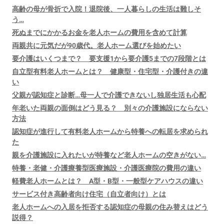
高齢の母が骨折で入院！退院後、一人暮らしの生活は難しそ
う…
死ぬまでにかかるお金を老人ホームの費用を含めて計算
両親共に元気だが90歳代。老人ホーム選びを始めたい
要介護はいくつまで？ 要支援1から要介護5までの7段階とは
自立型有料老人ホームとは？ 健康型・住宅型・介護付きの違
い
父親が認知症と診断…母一人で介護できないし独居生活も心配
年老いた両親の面倒はどう見る？ 別々の介護施設にならない
方法
認知症が進行して有料老人ホームから特養への転居を求められ
た
親を介護施設に入れたいが特養など老人ホームの空きがない…
特養・老健・介護療養型医療施設・介護医療院の費用の違い
軽費老人ホームとは？ A型・B型・一般型ケアハウスの違い
サービス付き高齢者向け住宅（自立者向け）とは
老人ホームへの入居を拒否する認知症の母親の住み替えはどう
説得？