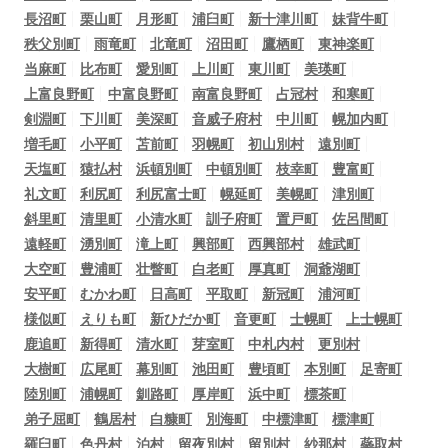
長沼町
栗山町
月形町
浦臼町
新十津川町
妹背牛町
秩父別町
雨竜町
北竜町
沼田町
鷹栖町
東神楽町
当麻町
比布町
愛別町
上川町
東川町
美瑛町
上富良野町
中富良野町
南富良野町
占冠村
和寒町
剣淵町
下川町
美深町
音威子府村
中川町
幌加内町
増毛町
小平町
苫前町
羽幌町
初山別村
遠別町
天塩町
猿払村
浜頓別町
中頓別町
枝幸町
豊富町
礼文町
利尻町
利尻富士町
幌延町
美幌町
津別町
斜里町
清里町
小清水町
訓子府町
置戸町
佐呂間町
遠軽町
湧別町
滝上町
興部町
西興部村
雄武町
大空町
豊浦町
壮瞥町
白老町
厚真町
洞爺湖町
安平町
むかわ町
日高町
平取町
新冠町
浦河町
様似町
えりも町
新ひだか町
音更町
士幌町
上士幌町
鹿追町
新得町
清水町
芽室町
中札内村
更別村
大樹町
広尾町
幕別町
池田町
豊頃町
本別町
足寄町
陸別町
浦幌町
釧路町
厚岸町
浜中町
標茶町
弟子屈町
鶴居村
白糠町
別海町
中標津町
標津町
羅臼町
色丹村
泊村
留夜別村
留別村
紗那村
蘂取村