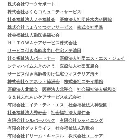
株式会社ワークサポート
株式会社さくらコミュニティサービス
社会福祉法人ノテ福祉会
医療法人社団鈴木内科医院
株式会社じょうてつケアサービス
株式会社尚進
社会福祉法人勤医協福祉会
ＨＩＴＯＷＡケアサービス株式会社
サービス付き高齢者向け住宅ノテ清田
社会福祉法人パートナー
医療法人社団エス・エス・ジェイ
シティハイムふきのとう
医療法人社団五風会
サービス付き高齢者向け住宅ウィステリア清田
株式会社ケアネット徳洲会
株式会社ニチイ学館
医療法人北武会
医療法人北翔会
社会福祉法人栄和会
Ｓ＆Ｎふれあいケアサービス株式会社
有限会社エイチ・ティ・エス
社会福祉法人神愛園
社会福祉法人秀寿会
社会福祉法人厚仁会
有限会社シルバーバック
有限会社シャイニング
有限会社グッドライフ
社会福祉法人彩世会
有限会社ドリーム・キャスル
株式会社ユニケア