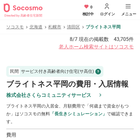
0
検討中
ログイン
メニュー
Directed by 高齢者住宅新聞
ソコスモ
北海道
札幌市
清田区
ブライトネス平岡
8/7
現在の掲載数
43,705
件
老人ホーム検索サイトはソコスモ
民間
サービス付き高齢者向け住宅(サ高住)
ブライトネス平岡の費用・入居情報
株式会社さくらコミュニティサービス
ブライトネス平岡
の入居金、月額費用で「何歳まで資金がもつ
か」はソコスモの無料
「長生きシミュレーション」
で確認できま
す。
費用