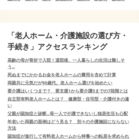
「老人ホーム・介護施設の選び方・
手続き」アクセスランキング
高齢の母が骨折で入院！退院後、一人暮らしの生活は難しそ
う…
死ぬまでにかかるお金を老人ホームの費用を含めて計算
両親共に元気だが90歳代。老人ホーム選びを始めたい
要介護はいくつまで？ 要支援1から要介護5までの7段階とは
自立型有料老人ホームとは？ 健康型・住宅型・介護付きの違
い
父親が認知症と診断…母一人で介護できないし独居生活も心配
年老いた両親の面倒はどう見る？ 別々の介護施設にならない
方法
認知症が進行して有料老人ホームから特養への転居を求められ