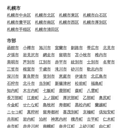
札幌市
札幌市中央区
札幌市北区
札幌市東区
札幌市白石区
札幌市豊平区
札幌市南区
札幌市西区
札幌市厚別区
札幌市手稲区
札幌市清田区
市部
函館市
小樽市
旭川市
室蘭市
釧路市
帯広市
北見市
夕張市
岩見沢市
網走市
留萌市
苫小牧市
稚内市
美唄市
芦別市
江別市
赤平市
紋別市
士別市
名寄市
三笠市
根室市
千歳市
滝川市
砂川市
歌志内市
深川市
富良野市
登別市
恵庭市
伊達市
北広島市
石狩市
北斗市
当別町
新篠津村
松前町
福島町
知内町
木古内町
七飯町
鹿部町
森町
八雲町
長万部町
江差町
上ノ国町
厚沢部町
乙部町
奥尻町
今金町
せたな町
島牧村
寿都町
黒松内町
蘭越町
ニセコ町
真狩村
留寿都村
喜茂別町
京極町
倶知安町
共和町
岩内町
泊村
神恵内村
積丹町
古平町
仁木町
余市町
赤井川村
南幌町
奈井江町
上砂川町
由仁町