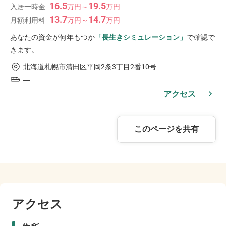
16.5
19.5
入居一時金
万
円
～
万
円
13.7
14.7
月額利用料
万
円
～
万
円
あなたの資金が何年もつか
「長生きシミュレーション」
で確認で
きます。
北海道札幌市清田区平岡2条3丁目2番10号
―
アクセス
このページを共有
アクセス