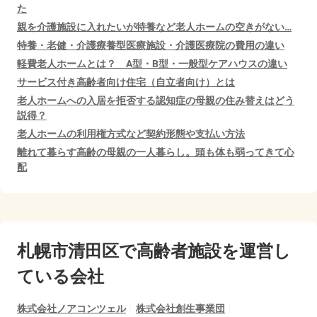
た
親を介護施設に入れたいが特養など老人ホームの空きがない…
特養・老健・介護療養型医療施設・介護医療院の費用の違い
軽費老人ホームとは？ A型・B型・一般型ケアハウスの違い
サービス付き高齢者向け住宅（自立者向け）とは
老人ホームへの入居を拒否する認知症の母親の住み替えはどう
説得？
老人ホームの利用権方式など契約形態や支払い方法
離れて暮らす高齢の母親の一人暮らし。頭も体も弱ってきて心
配
札幌市清田区で
高齢者施設を運営し
ている会社
株式会社ノアコンツェル
株式会社創生事業団