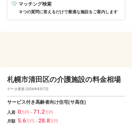
マッチング検索
９つの質問に答えるだけで最適な施設をご案内します
札幌市清田区の
介護施設の料金相場
データ更新
2026年8月7日
サービス付き高齢者向け住宅(サ高住)
0
71.2
入居
万
円～
万
円
5.6
28.8
月額
万
円～
万
円