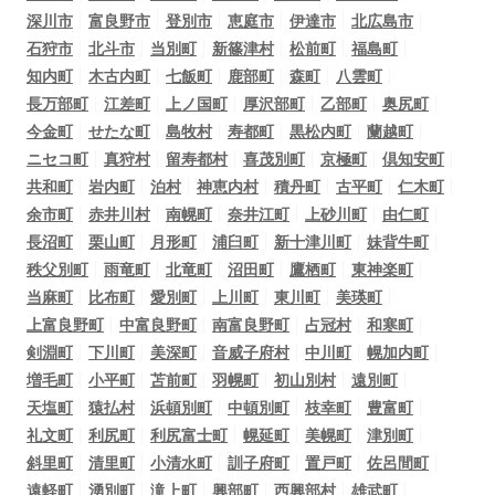
深川市
富良野市
登別市
恵庭市
伊達市
北広島市
石狩市
北斗市
当別町
新篠津村
松前町
福島町
知内町
木古内町
七飯町
鹿部町
森町
八雲町
長万部町
江差町
上ノ国町
厚沢部町
乙部町
奥尻町
今金町
せたな町
島牧村
寿都町
黒松内町
蘭越町
ニセコ町
真狩村
留寿都村
喜茂別町
京極町
倶知安町
共和町
岩内町
泊村
神恵内村
積丹町
古平町
仁木町
余市町
赤井川村
南幌町
奈井江町
上砂川町
由仁町
長沼町
栗山町
月形町
浦臼町
新十津川町
妹背牛町
秩父別町
雨竜町
北竜町
沼田町
鷹栖町
東神楽町
当麻町
比布町
愛別町
上川町
東川町
美瑛町
上富良野町
中富良野町
南富良野町
占冠村
和寒町
剣淵町
下川町
美深町
音威子府村
中川町
幌加内町
増毛町
小平町
苫前町
羽幌町
初山別村
遠別町
天塩町
猿払村
浜頓別町
中頓別町
枝幸町
豊富町
礼文町
利尻町
利尻富士町
幌延町
美幌町
津別町
斜里町
清里町
小清水町
訓子府町
置戸町
佐呂間町
遠軽町
湧別町
滝上町
興部町
西興部村
雄武町