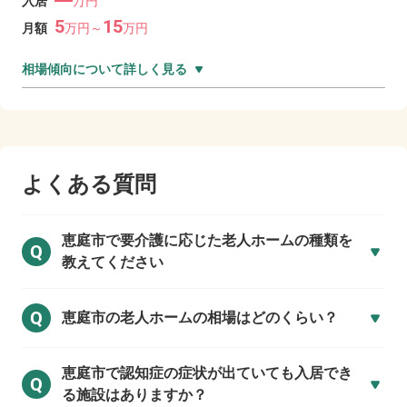
入居
万円
5
15
月額
万
円～
万
円
相場傾向について詳しく見る
よくある質問
恵庭市で
要介護に応じた老人ホームの種類を
Q
教えてください
Q
恵庭市の
老人ホームの相場はどのくらい？
恵庭市で
認知症の症状が出ていても入居でき
Q
る施設はありますか？