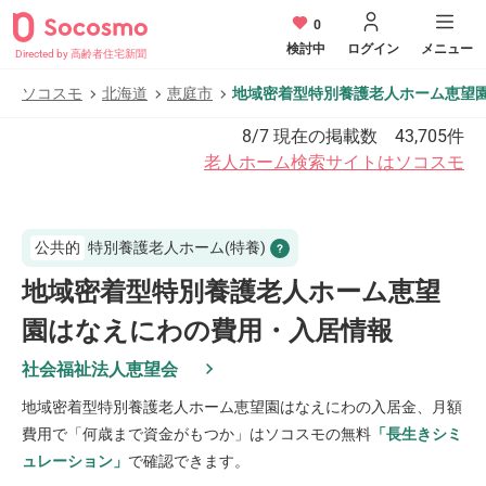
0
検討中
ログイン
メニュー
Directed by 高齢者住宅新聞
ソコスモ
北海道
恵庭市
地域密着型特別養護老人ホーム恵望
8/7
現在の掲載数
43,705
件
老人ホーム検索サイトはソコスモ
公共的
特別養護老人ホーム(特養)
地域密着型特別養護老人ホーム恵望
園はなえにわの費用・入居情報
社会福祉法人恵望会
地域密着型特別養護老人ホーム恵望園はなえにわ
の入居金、月額
費用で「何歳まで資金がもつか」はソコスモの無料
「長生きシミ
ュレーション」
で確認できます。