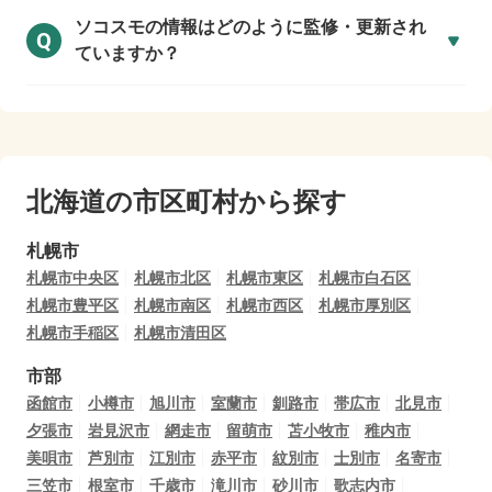
ソコスモの情報はどのように監修・更新され
Q
ていますか？
北海道の市区町村から探す
札幌市
札幌市中央区
札幌市北区
札幌市東区
札幌市白石区
札幌市豊平区
札幌市南区
札幌市西区
札幌市厚別区
札幌市手稲区
札幌市清田区
市部
函館市
小樽市
旭川市
室蘭市
釧路市
帯広市
北見市
夕張市
岩見沢市
網走市
留萌市
苫小牧市
稚内市
美唄市
芦別市
江別市
赤平市
紋別市
士別市
名寄市
三笠市
根室市
千歳市
滝川市
砂川市
歌志内市