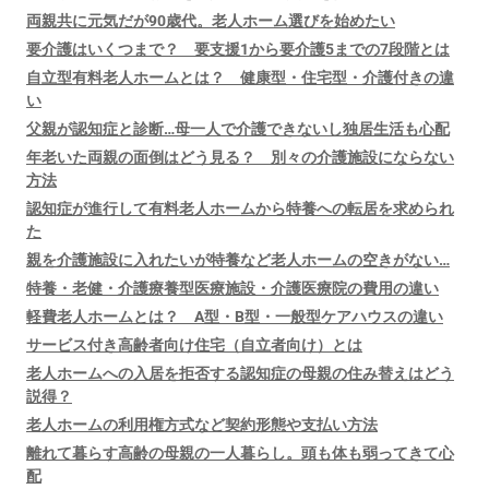
両親共に元気だが90歳代。老人ホーム選びを始めたい
要介護はいくつまで？ 要支援1から要介護5までの7段階とは
自立型有料老人ホームとは？ 健康型・住宅型・介護付きの違
い
父親が認知症と診断…母一人で介護できないし独居生活も心配
年老いた両親の面倒はどう見る？ 別々の介護施設にならない
方法
認知症が進行して有料老人ホームから特養への転居を求められ
た
親を介護施設に入れたいが特養など老人ホームの空きがない…
特養・老健・介護療養型医療施設・介護医療院の費用の違い
軽費老人ホームとは？ A型・B型・一般型ケアハウスの違い
サービス付き高齢者向け住宅（自立者向け）とは
老人ホームへの入居を拒否する認知症の母親の住み替えはどう
説得？
老人ホームの利用権方式など契約形態や支払い方法
離れて暮らす高齢の母親の一人暮らし。頭も体も弱ってきて心
配