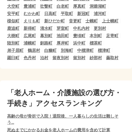
大空町
豊浦町
壮瞥町
白老町
厚真町
洞爺湖町
安平町
むかわ町
日高町
平取町
新冠町
浦河町
様似町
えりも町
新ひだか町
音更町
士幌町
上士幌町
鹿追町
新得町
清水町
芽室町
中札内村
更別村
大樹町
広尾町
幕別町
池田町
豊頃町
本別町
足寄町
陸別町
浦幌町
釧路町
厚岸町
浜中町
標茶町
弟子屈町
鶴居村
白糠町
別海町
中標津町
標津町
羅臼町
色丹村
泊村
留夜別村
留別村
紗那村
蘂取村
「老人ホーム・介護施設の選び方・
手続き」アクセスランキング
高齢の母が骨折で入院！退院後、一人暮らしの生活は難しそ
う…
死ぬまでにかかるお金を老人ホームの費用を含めて計算