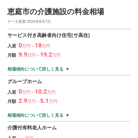
恵庭市の
介護施設の料金相場
データ更新
2026年8月7日
サービス付き高齢者向け住宅(サ高住)
0
18
入居
万
円～
万
円
9.9
19.2
月額
万
円～
万
円
相場傾向について詳しく見る
グループホーム
0
10.2
入居
万
円～
万
円
2.9
5.1
月額
万
円～
万
円
相場傾向について詳しく見る
介護付有料老人ホーム
―