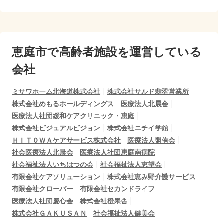
恵庭市で
高齢者施設を運営している
会社
ミサワホーム北海道株式会社
株式会社サルド翡翠営業所
株式会社めもるホールディングス
医療法人北晨会
医療法人社団緩和ケアクリニック・恵庭
株式会社ビジュアルビジョン
株式会社ニチイ学館
ＨＩＴＯＷＡケアサービス株式会社
医療法人盟侑会
社会医療法人北晨会
医療法人社団恵庭南病院
社会福祉法人いちはつの会
社会福祉法人恵望会
有限会社ケアソリューション
株式会社恵み野介護サービス
有限会社クローバー
有限会社セカンドライフ
医療法人社団慶心会
株式会社橙果舎
株式会社ＧＡＫＵＳＡＮ
社会福祉法人健美会