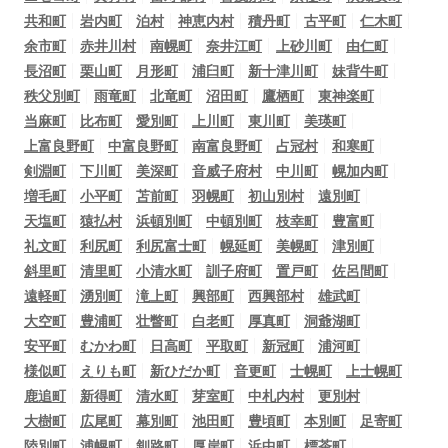
共和町
岩内町
泊村
神恵内村
積丹町
古平町
仁木町
余市町
赤井川村
南幌町
奈井江町
上砂川町
由仁町
長沼町
栗山町
月形町
浦臼町
新十津川町
妹背牛町
秩父別町
雨竜町
北竜町
沼田町
鷹栖町
東神楽町
当麻町
比布町
愛別町
上川町
東川町
美瑛町
上富良野町
中富良野町
南富良野町
占冠村
和寒町
剣淵町
下川町
美深町
音威子府村
中川町
幌加内町
増毛町
小平町
苫前町
羽幌町
初山別村
遠別町
天塩町
猿払村
浜頓別町
中頓別町
枝幸町
豊富町
礼文町
利尻町
利尻富士町
幌延町
美幌町
津別町
斜里町
清里町
小清水町
訓子府町
置戸町
佐呂間町
遠軽町
湧別町
滝上町
興部町
西興部村
雄武町
大空町
豊浦町
壮瞥町
白老町
厚真町
洞爺湖町
安平町
むかわ町
日高町
平取町
新冠町
浦河町
様似町
えりも町
新ひだか町
音更町
士幌町
上士幌町
鹿追町
新得町
清水町
芽室町
中札内村
更別村
大樹町
広尾町
幕別町
池田町
豊頃町
本別町
足寄町
陸別町
浦幌町
釧路町
厚岸町
浜中町
標茶町