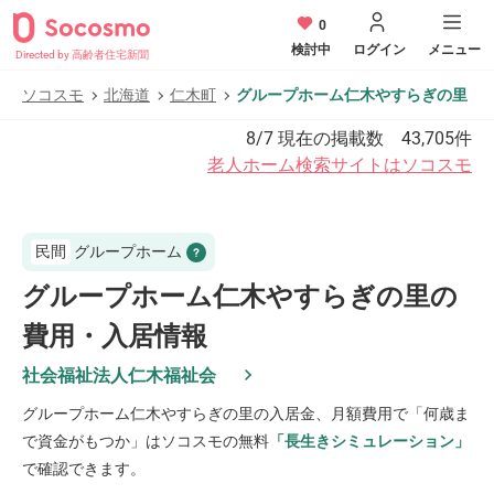
0
検討中
ログイン
メニュー
Directed by 高齢者住宅新聞
ソコスモ
北海道
仁木町
グループホーム仁木やすらぎの里
8/7
現在の掲載数
43,705
件
老人ホーム検索サイトはソコスモ
民間
グループホーム
グループホーム仁木やすらぎの里の
費用・入居情報
社会福祉法人仁木福祉会
グループホーム仁木やすらぎの里
の入居金、月額費用で「何歳ま
で資金がもつか」はソコスモの無料
「長生きシミュレーション」
で確認できます。