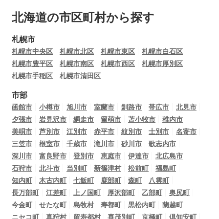
北海道の市区町村から探す
札幌市
札幌市中央区
札幌市北区
札幌市東区
札幌市白石区
札幌市豊平区
札幌市南区
札幌市西区
札幌市厚別区
札幌市手稲区
札幌市清田区
市部
函館市
小樽市
旭川市
室蘭市
釧路市
帯広市
北見市
夕張市
岩見沢市
網走市
留萌市
苫小牧市
稚内市
美唄市
芦別市
江別市
赤平市
紋別市
士別市
名寄市
三笠市
根室市
千歳市
滝川市
砂川市
歌志内市
深川市
富良野市
登別市
恵庭市
伊達市
北広島市
石狩市
北斗市
当別町
新篠津村
松前町
福島町
知内町
木古内町
七飯町
鹿部町
森町
八雲町
長万部町
江差町
上ノ国町
厚沢部町
乙部町
奥尻町
今金町
せたな町
島牧村
寿都町
黒松内町
蘭越町
ニセコ町
真狩村
留寿都村
喜茂別町
京極町
倶知安町