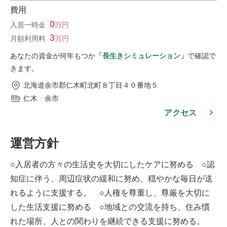
費用
0
入居一時金
万
円
3
月額利用料
万
円
あなたの資金が何年もつか
「長生きシミュレーション」
で確認で
きます。
北海道余市郡仁木町北町８丁目４０番地５
仁木 余市
アクセス
運営方針
○入居者の方々の生活史を大切にしたケアに努める ○認
知症に伴う、周辺症状の緩和に努め、穏やかな毎日が送
れるように支援する。 ○人権を尊重し、尊厳を大切に
した生活支援に努める ○地域との交流を持ち、住み慣
れた場所、人との関わりを継続できる支援に努める。