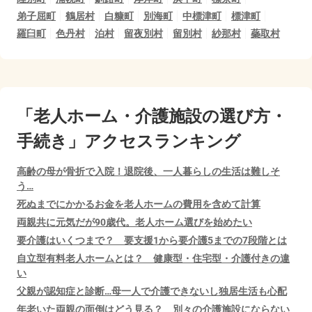
弟子屈町
鶴居村
白糠町
別海町
中標津町
標津町
羅臼町
色丹村
泊村
留夜別村
留別村
紗那村
蘂取村
「老人ホーム・介護施設の選び方・
手続き」アクセスランキング
高齢の母が骨折で入院！退院後、一人暮らしの生活は難しそ
う…
死ぬまでにかかるお金を老人ホームの費用を含めて計算
両親共に元気だが90歳代。老人ホーム選びを始めたい
要介護はいくつまで？ 要支援1から要介護5までの7段階とは
自立型有料老人ホームとは？ 健康型・住宅型・介護付きの違
い
父親が認知症と診断…母一人で介護できないし独居生活も心配
年老いた両親の面倒はどう見る？ 別々の介護施設にならない