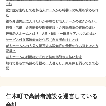
方法
認知症が進行して有料老人ホームから特養への転居を求められ
た
親を介護施設に入れたいが特養など老人ホームの空きがない…
特養・老健・介護療養型医療施設・介護医療院の費用の違い
軽費老人ホームとは？ A型・B型・一般型ケアハウスの違い
サービス付き高齢者向け住宅（自立者向け）とは
老人ホームへの入居を拒否する認知症の母親の住み替えはどう
説得？
老人ホームの利用権方式など契約形態や支払い方法
離れて暮らす高齢の母親の一人暮らし。頭も体も弱ってきて心
配
仁木町で
高齢者施設を運営している
会社