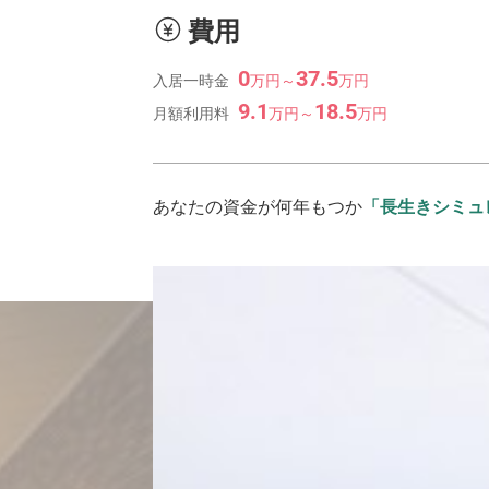
費用
0
37.5
入居一時金
万
円
～
万
円
9.1
18.5
月額利用料
万
円
～
万
円
あなたの資金が何年もつか
「長生きシミュ