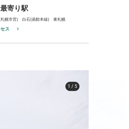
最寄り駅
(札幌市営) 白石(函館本線) 東札幌
クセス
1
/
5