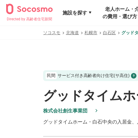
老人ホーム・
施設を探す
の費用・選び方
Directed by 高齢者住宅新聞
ソコスモ
北海道
札幌市
白石区
グッド
民間
サービス付き高齢者向け住宅(サ高住)
グッドタイムホ
株式会社創生事業団
グッドタイムホーム・白石中央
の入居金、