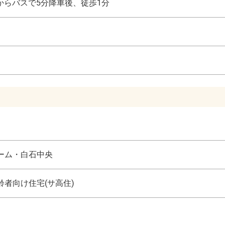
からバスで5分降車後、徒歩1分
ーム・白石中央
者向け住宅(サ高住)