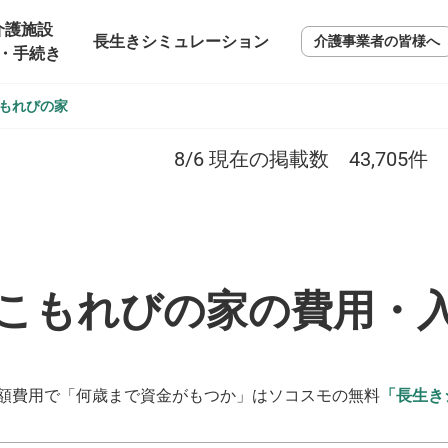
介護施設
長生きシミュレーション
介護事業者の皆様へ
・手続き
もれびの家
8/6
現在の掲載数
43,705
件
こもれびの家の費用・
額費用で「何歳まで資金がもつか」はソコスモの無料
「長生き