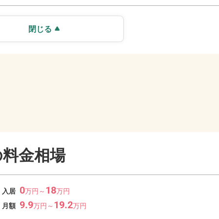
閉じる
の料金相場
0
18
入居
万
円～
万
円
9.9
19.2
月額
万
円～
万
円