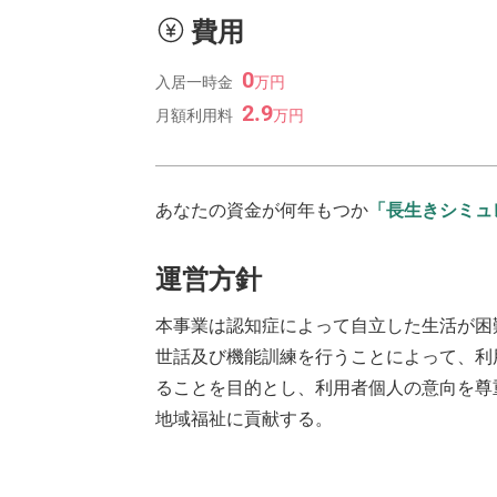
費用
0
入居一時金
万
円
2.9
月額利用料
万
円
あなたの資金が何年もつか
「長生きシミュ
運営方針
本事業は認知症によって自立した生活が困
世話及び機能訓練を行うことによって、利
ることを目的とし、利用者個人の意向を尊
地域福祉に貢献する。