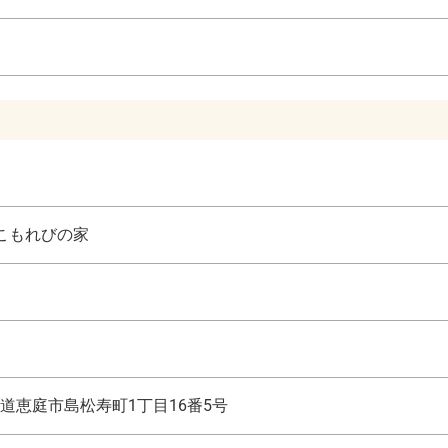
こもれびの家
道恵庭市島松寿町1丁目16番5号