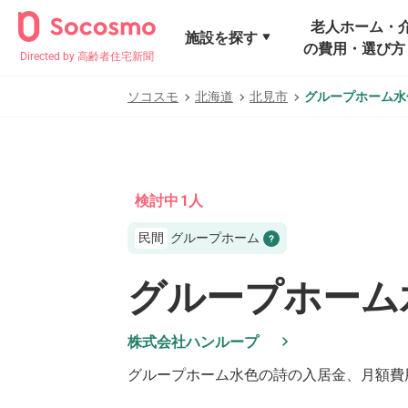
老人ホーム・
施設を探す
の費用・選び方
Directed by 高齢者住宅新聞
ソコスモ
北海道
北見市
グループホーム水
検討中
1
人
民間
グループホーム
グループホーム
株式会社ハンループ
グループホーム水色の詩
の入居金、月額費