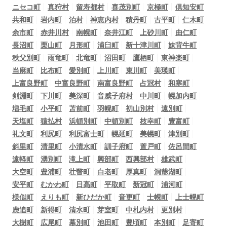
ニセコ町
真狩村
留寿都村
喜茂別町
京極町
倶知安町
共和町
岩内町
泊村
神恵内村
積丹町
古平町
仁木町
余市町
赤井川村
南幌町
奈井江町
上砂川町
由仁町
長沼町
栗山町
月形町
浦臼町
新十津川町
妹背牛町
秩父別町
雨竜町
北竜町
沼田町
鷹栖町
東神楽町
当麻町
比布町
愛別町
上川町
東川町
美瑛町
上富良野町
中富良野町
南富良野町
占冠村
和寒町
剣淵町
下川町
美深町
音威子府村
中川町
幌加内町
増毛町
小平町
苫前町
羽幌町
初山別村
遠別町
天塩町
猿払村
浜頓別町
中頓別町
枝幸町
豊富町
礼文町
利尻町
利尻富士町
幌延町
美幌町
津別町
斜里町
清里町
小清水町
訓子府町
置戸町
佐呂間町
遠軽町
湧別町
滝上町
興部町
西興部村
雄武町
大空町
豊浦町
壮瞥町
白老町
厚真町
洞爺湖町
安平町
むかわ町
日高町
平取町
新冠町
浦河町
様似町
えりも町
新ひだか町
音更町
士幌町
上士幌町
鹿追町
新得町
清水町
芽室町
中札内村
更別村
大樹町
広尾町
幕別町
池田町
豊頃町
本別町
足寄町