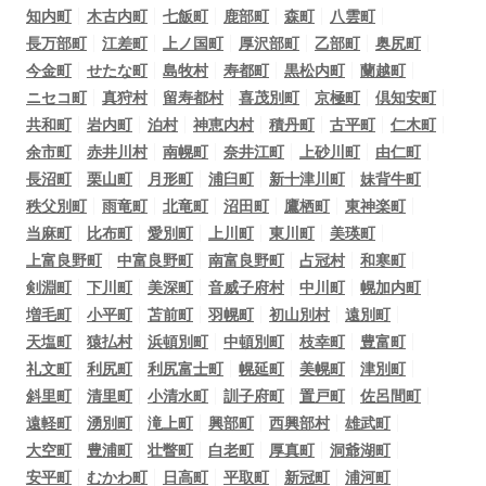
知内町
木古内町
七飯町
鹿部町
森町
八雲町
長万部町
江差町
上ノ国町
厚沢部町
乙部町
奥尻町
今金町
せたな町
島牧村
寿都町
黒松内町
蘭越町
ニセコ町
真狩村
留寿都村
喜茂別町
京極町
倶知安町
共和町
岩内町
泊村
神恵内村
積丹町
古平町
仁木町
余市町
赤井川村
南幌町
奈井江町
上砂川町
由仁町
長沼町
栗山町
月形町
浦臼町
新十津川町
妹背牛町
秩父別町
雨竜町
北竜町
沼田町
鷹栖町
東神楽町
当麻町
比布町
愛別町
上川町
東川町
美瑛町
上富良野町
中富良野町
南富良野町
占冠村
和寒町
剣淵町
下川町
美深町
音威子府村
中川町
幌加内町
増毛町
小平町
苫前町
羽幌町
初山別村
遠別町
天塩町
猿払村
浜頓別町
中頓別町
枝幸町
豊富町
礼文町
利尻町
利尻富士町
幌延町
美幌町
津別町
斜里町
清里町
小清水町
訓子府町
置戸町
佐呂間町
遠軽町
湧別町
滝上町
興部町
西興部村
雄武町
大空町
豊浦町
壮瞥町
白老町
厚真町
洞爺湖町
安平町
むかわ町
日高町
平取町
新冠町
浦河町