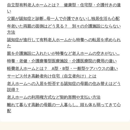
自立型有料老人ホームとは？ 健康型・住宅型・介護付きの違
い
父親が認知症と診断…母一人で介護できないし独居生活も心配
年老いた両親の面倒はどう見る？ 別々の介護施設にならない
方法
認知症が進行して有料老人ホームから特養への転居を求められ
た
親を介護施設に入れたいが特養など老人ホームの空きがない…
特養・老健・介護療養型医療施設・介護医療院の費用の違い
軽費老人ホームとは？ A型・B型・一般型ケアハウスの違い
サービス付き高齢者向け住宅（自立者向け）とは
老人ホームへの入居を拒否する認知症の母親の住み替えはどう
説得？
老人ホームの利用権方式など契約形態や支払い方法
離れて暮らす高齢の母親の一人暮らし。頭も体も弱ってきて心
配