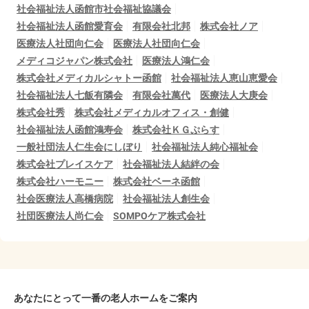
社会福祉法人函館市社会福祉協議会
社会福祉法人函館愛育会
有限会社北邦
株式会社ノア
医療法人社団向仁会
医療法人社団向仁会
メディコジャパン株式会社
医療法人鴻仁会
株式会社メディカルシャトー函館
社会福祉法人恵山恵愛会
社会福祉法人七飯有隣会
有限会社萬代
医療法人大庚会
株式会社秀
株式会社メディカルオフィス・創健
社会福祉法人函館鴻寿会
株式会社ＫＧぷらす
一般社団法人仁生会にしぼり
社会福祉法人純心福祉会
株式会社プレイスケア
社会福祉法人結絆の会
株式会社ハーモニー
株式会社ベーネ函館
社会医療法人高橋病院
社会福祉法人創生会
社団医療法人尚仁会
SOMPOケア株式会社
あなたにとって一番の老人ホームをご案内