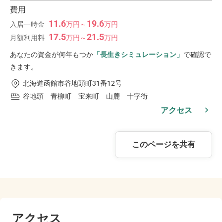
費用
11.6
19.6
入居一時金
万
円
～
万
円
17.5
21.5
月額利用料
万
円
～
万
円
あなたの資金が何年もつか
「長生きシミュレーション」
で確認で
きます。
北海道函館市谷地頭町31番12号
谷地頭 青柳町 宝来町 山麓 十字街
アクセス
このページを共有
アクセス