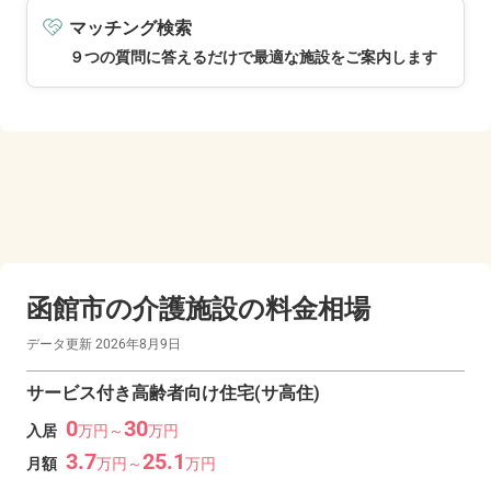
マッチング検索
９つの質問に答えるだけで最適な施設をご案内します
函館市の
介護施設の料金相場
データ更新
2026年8月9日
サービス付き高齢者向け住宅(サ高住)
0
30
入居
万
円～
万
円
3.7
25.1
月額
万
円～
万
円