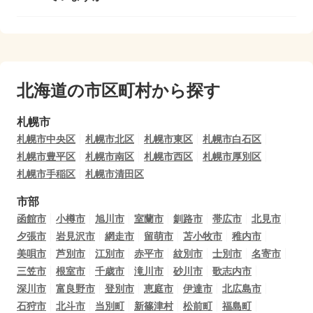
北海道の市区町村から探す
札幌市
札幌市中央区
札幌市北区
札幌市東区
札幌市白石区
札幌市豊平区
札幌市南区
札幌市西区
札幌市厚別区
札幌市手稲区
札幌市清田区
市部
函館市
小樽市
旭川市
室蘭市
釧路市
帯広市
北見市
夕張市
岩見沢市
網走市
留萌市
苫小牧市
稚内市
美唄市
芦別市
江別市
赤平市
紋別市
士別市
名寄市
三笠市
根室市
千歳市
滝川市
砂川市
歌志内市
深川市
富良野市
登別市
恵庭市
伊達市
北広島市
石狩市
北斗市
当別町
新篠津村
松前町
福島町