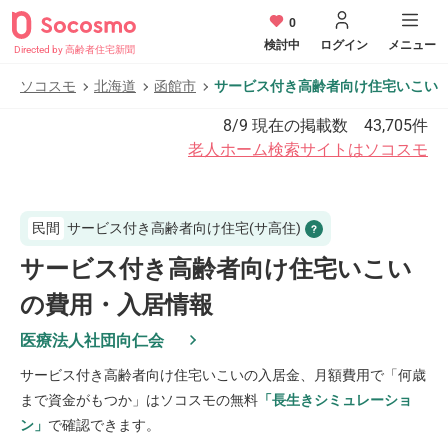
0
検討中
ログイン
メニュー
Directed by 高齢者住宅新聞
ソコスモ
北海道
函館市
サービス付き高齢者向け住宅いこい
8/9
現在の掲載数
43,705
件
老人ホーム検索サイトはソコスモ
民間
サービス付き高齢者向け住宅(サ高住)
サービス付き高齢者向け住宅いこい
の費用・入居情報
医療法人社団向仁会
サービス付き高齢者向け住宅いこい
の入居金、月額費用で「何歳
まで資金がもつか」はソコスモの無料
「長生きシミュレーショ
ン」
で確認できます。