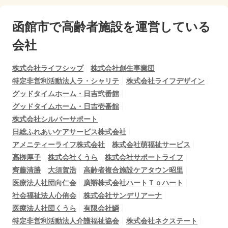
函館市で
高齢者施設を運営している
会社
株式会社ライフシップ
株式会社創生事業団
特定非営利活動法人ラ・シャリテ
株式会社ライフデザイン
グッドタイムホーム・日吉弐番館
グッドタイムホーム・日吉壱番館
株式会社シルバーサポート
日総ふれあいケアサービス株式会社
アメニティーライフ株式会社
株式会社萌福祉サービス
髙栁厚子
株式会社くうら
株式会社サポートライフ
齊藤清勝
大須賀浩
高齢者複合施設ケアタウン昭里
医療法人社団向仁会
廣辯株式会社ハートＴｏハート
社会福祉法人心侑会
株式会社サンデリアーナ
医療法人社団くうら
有限会社鱗
特定非営利活動法人介護福祉協会
株式会社ネクステート