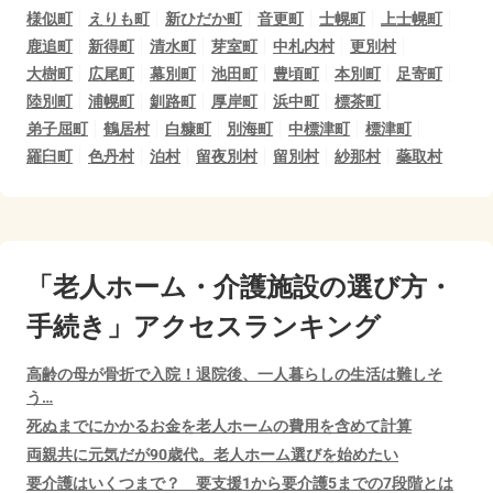
様似町
えりも町
新ひだか町
音更町
士幌町
上士幌町
鹿追町
新得町
清水町
芽室町
中札内村
更別村
大樹町
広尾町
幕別町
池田町
豊頃町
本別町
足寄町
陸別町
浦幌町
釧路町
厚岸町
浜中町
標茶町
弟子屈町
鶴居村
白糠町
別海町
中標津町
標津町
羅臼町
色丹村
泊村
留夜別村
留別村
紗那村
蘂取村
「老人ホーム・介護施設の選び方・
手続き」アクセスランキング
高齢の母が骨折で入院！退院後、一人暮らしの生活は難しそ
う…
死ぬまでにかかるお金を老人ホームの費用を含めて計算
両親共に元気だが90歳代。老人ホーム選びを始めたい
要介護はいくつまで？ 要支援1から要介護5までの7段階とは