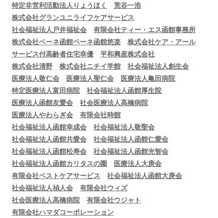
特定非営利活動法人りょうほく
荒谷一浩
株式会社グランユニライフケアサービス
社会福祉法人戸井福祉会
有限会社ティー・エス函館事務所
株式会社ベーネ函館ベーネ函館悠楽
株式会社ケア・アール
サービス付高齢者住宅幸優
平和興産株式会社
株式会社清野
株式会社ニチイ学館
社会福祉法人創生会
医療法人敬仁会
医療法人聖仁会
医療法人亀田病院
特定医療法人富田病院
社会福祉法人函館厚生院
医療法人函館友愛会
社会医療法人高橋病院
医療法人やわらぎ会
有限会社時館
社会福祉法人函館幸成会
社会福祉法人敬聖会
社会福祉法人函館共愛会
社会福祉法人函館仁愛会
社会福祉法人函館松寿会
社会福祉法人函館光智会
社会福祉法人函館カリタスの園
医療法人大庚会
有限会社ベストケアサービス
社会福祉法人函館大庚会
社会福祉法人禎人会
有限会社ウィズ
社会医療法人高橋病院
有限会社ウジャト
有限会社ハマダコーポレーション