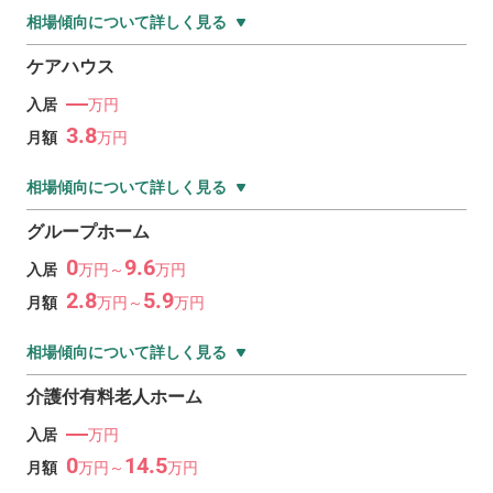
相場傾向について詳しく見る
ケアハウス
―
入居
万円
3.8
月額
万
円
相場傾向について詳しく見る
グループホーム
0
9.6
入居
万
円～
万
円
2.8
5.9
月額
万
円～
万
円
相場傾向について詳しく見る
介護付有料老人ホーム
―
入居
万円
0
14.5
月額
万
円～
万
円